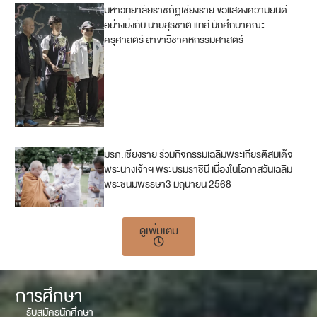
มหาวิทยาลัยราชภัฏเชียงราย ขอแสดงความยินดี
อย่างยิ่งกับ นายสุรชาติ แทสี นักศึกษาคณะ
ครุศาสตร์ สาขาวิชาคหกรรมศาสตร์
มรภ.เชียงราย ร่วมกิจกรรมเฉลิมพระเกียรติสมเด็จ
พระนางเจ้าฯ พระบรมราชินี เนื่องในโอกาสวันเฉลิม
พระชนมพรรษา3 มิถุนายน 2568
ดูเพิ่มเติม
การศึกษา
รับสมัครนักศึกษา