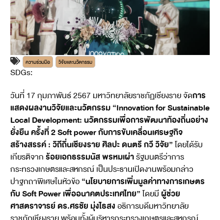
ความร่วมมือ
วิจัยและนวัตกรรม
SDGs:
17
การ
วันที่ 17 กุมภาพันธ์ 2567 มหาวิทยาลัยราชภัฏเชียงราย จัด
แสดงผลงานวิจัยและนวัตกรรม “Innovation for Sustainable
Local Development: นวัตกรรมเพื่อการพัฒนาท้องถิ่นอย่าง
ยั่งยืน ครั้งที่ 2 Soft power กับการขับเคลื่อนเศรษฐกิจ
สร้างสรรค์ : วิถีถิ่นเชียงราย ศิลปะ ดนตรี กวี วิจัย”
โดยได้รับ
ร้อยเอกธรรมนัส พรหมเผ่า
เกียรติจาก
รัฐมนตรีว่าการ
กระทรวงเกษตรและสหกรณ์ เป็นประธานเปิดงานพร้อมกล่าว
“นโยบายการเพิ่มมูลค่าทางการเกษตร
ปาฐกถาพิเศษในหัวข้อ
กับ Soft Power เพื่ออนาคตประเทศไทย”
ผู้ช่วย
โดยมี
ศาสตราจารย์ ดร.ศรชัย มุ่งไธสง
อธิการบดีมหาวิทยาลัย
ราชภัฏเชียงราย พร้อมทั้งผู้บริหารกระทรวงเกษตรและสหกรณ์