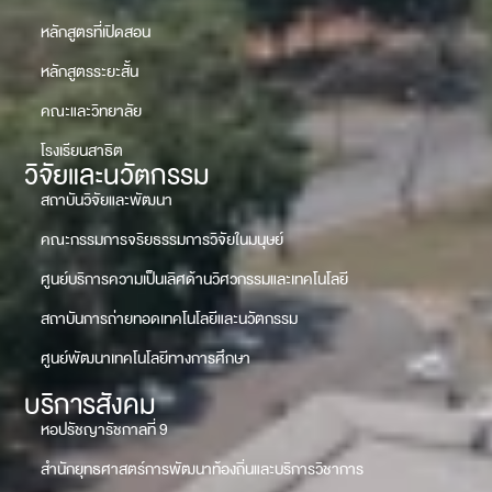
หลักสูตรที่เปิดสอน
หลักสูตรระยะสั้น
คณะและวิทยาลัย
โรงเรียนสาธิต
วิจัยและนวัตกรรม
สถาบันวิจัยและพัฒนา
คณะกรรมการจริยธรรมการวิจัยในมนุษย์
ศูนย์บริการความเป็นเลิศด้านวิศวกรรมและเทคโนโลยี
สถาบันการถ่ายทอดเทคโนโลยีและนวัตกรรม
ศูนย์พัฒนาเทคโนโลยีทางการศึกษา
บริการสังคม
หอปรัชญารัชกาลที่ 9
สำนักยุทธศาสตร์การพัฒนาท้องถิ่นและบริการวิชาการ