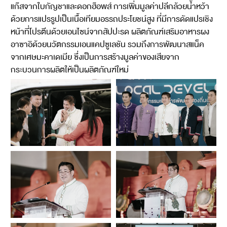
แก๊สจากใบกัญชาและดอกฮ๊อพส์ การเพิ่มมูลค่าปลีกล้วยน้ำหว้า
ด้วยการแปรรูปเป็นเนื้อเทียมอรรถประโยชน์สูง ที่มีการดัดแปรเชิง
หน้าที่โปรตีนด้วยเอนไซน์จากสัปปะรด ผลิตภัณฑ์เสริมอาหารผง
อาซาอิด้วยนวัตกรรมเอนแคปซูเลชัน รวมถึงการพัฒนาสแน็ค
จากเศษมะคาเดเมีย ซึ่งเป็นการสร้างมูลค่าของเสียจาก
กระบวนการผลิตให้เป็นผลิตภัณฑ์ใหม่