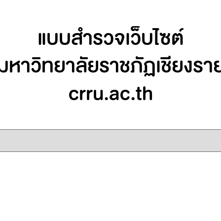
แบบสำรวจเว็บไซต์
มหาวิทยาลัยราชภัฏเชียงรา
crru.ac.th