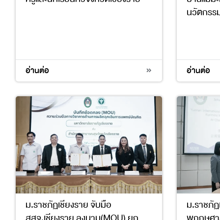
นวัตกรร
4
17
11
12
อ่านต่อ
อ่านต่อ
ม.ราชภัฏเชียงราย จับมือ
ม.ราชภัฏ
สสจ.เชียงราย ลงนาม(MOU) ยก
พฤกษศาส