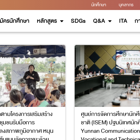
นักศึกษา
บุคลากร
มัครนักศึกษา
หลักสูตร
SDGs
Q&A
ITA
กา
ดตามโครงการเสริมสร้าง
ศูนย์การจัดการศึกษานักศ
ุมชนรับมือการ
ชาติ (ISEM) ปฐมนิเทศนัก
ปลงสภาพภูมิอากาศ หนุน
Yunnan Communication
ะต้นแบบจัดการขยะด้วย
Vocational and Technica