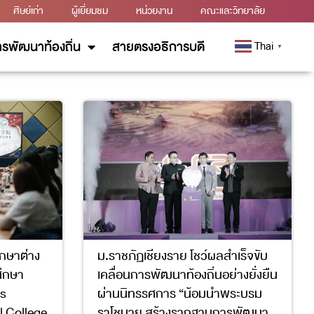
ศิษย์เก่า
ผู้เยี่ยมชม
หน่วยงาน
คณะและวิทยาลัย
รพัฒนาท้องถิ่น
สายตรงอธิการบดี
Thai
▼
ึกษาต่าง
ม.ราชภัฏเชียงราย โชว์ผลสำเร็จขับ
ศึกษา
เคลื่อนการพัฒนาท้องถิ่นอย่างยั่งยืน
s
ผ่านนิทรรศการ “น้อมนำพระบรม
l College
ราโชบาย สร้างรากฐานการพัฒนา