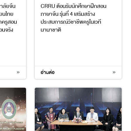
าลัยจีน
CRRU ต้อนรับนักศึกษาฝึกสอน
รียนไทย
ภาษาจีน รุ่นที่ 4 เสริมสร้าง
าครูสอน
ประสบการณ์วิชาชีพครูในเวที
อนจริง
นานาชาติ
4
17
อ่านต่อ