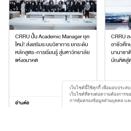
CRRU ปั้น Academic Manager ยุค
CRRU ล
ใหม่! ส่งเสริมระบบวิชาการ ยกระดับ
อาชีวศึกษ
หลักสูตร–การเรียนรู้ สู่มหาวิทยาลัย
นานาชาติ
แห่งอนาคต
บัณฑิตสู
4
17
4
9
เว็บไซต์นี้ใช้คุกกี้ เพื่อมอบปร
เว็บไซต์ที่ตรงต่อความต้องการของ
การคุ้มครองข้อมูลส่วนบุคคล และ
อ่านต่อ
อ่านต่อ