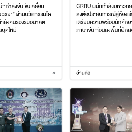
ึกกำลังจีน ขับเคลื่อน
CRRU ผนึกกำลังมหาวิทย
จฉริยะ” ผ่านนวัตกรรมโด
ส่งต่อประสบการณ์สู่ห้องเ
กำลังคนรองรับอนาคต
เตรียมความพร้อมนักศึกษ
ยุคใหม่
ภาษาจีน ก่อนลงพื้นที่ฝึกส
8
9
17
4
17
อ่านต่อ