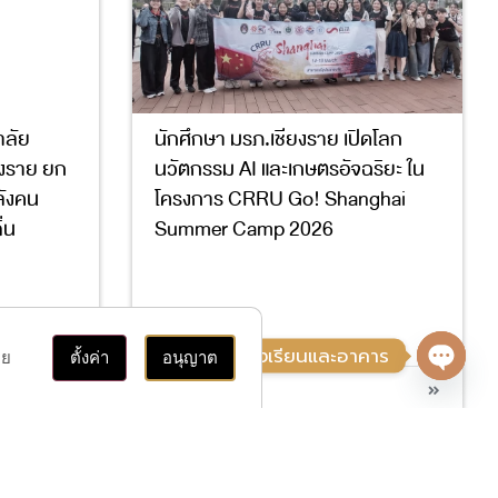
ลัย
นักศึกษา มรภ.เชียงราย เปิดโลก
งราย ยก
นวัตกรรม AI และเกษตรอัจฉริยะ ใน
ลังคน
โครงการ CRRU Go! Shanghai
่น
Summer Camp 2026
4
9
17
ติดต่อ, ค้นหาห้องเรียนและอาคาร
าย
ตั้งค่า
อนุญาต
อ่านต่อ
Open 