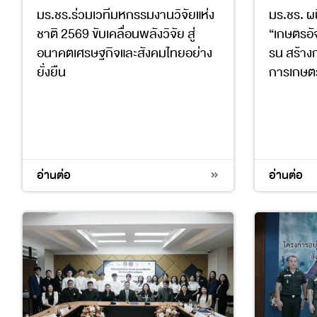
มร.ชร.ร่วมเวทีมหกรรมงานวิจัยแห่ง
มร.ชร. ผน
ชาติ 2569 ขับเคลื่อนพลังวิจัย สู่
“เกษตรอั
อนาคตเศรษฐกิจและสังคมไทยอย่าง
รน สร้าง
ยั่งยืน
การเกษตร
4
9
17
2
4
อ่านต่อ
อ่านต่อ