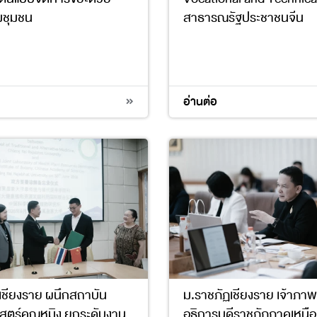
มชุมชน
สาธารณรัฐประชาชนจีน
13
17
4
10
16
17
อ่านต่อ
เชียงราย ผนึกสถาบัน
ม.ราชภัฏเชียงราย เจ้าภาพ
ตร์คุณหมิง ยกระดับงาน
อธิการบดีราชภัฏภาคเหนือ 