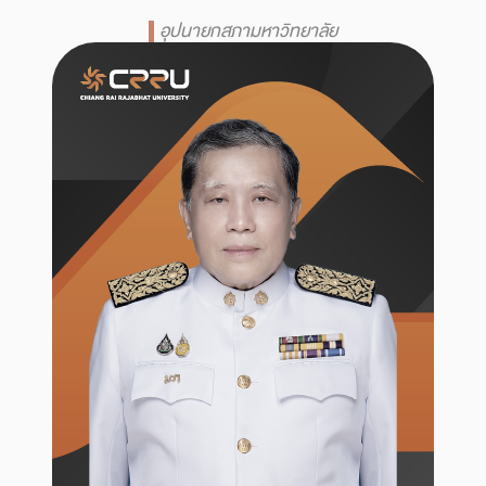
อุปนายกสภามหาวิทยาลัย