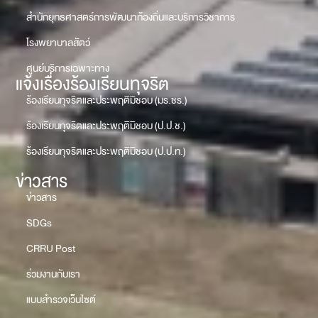
สำนักยุทธศาสตร์การพัฒนาท้องถิ่นและบริการวิชาการ
โรงพยาบาลสัตว์
ศูนย์บริการเฉพาะทาง
แจ้งเรื่องร้องเรียนทุจริต
ร้องเรียนทุจริตและประพฤติมิชอบ (มร.ชร.)
ร้องเรียนทุจริตและประพฤติมิชอบ (ป.ป.ช.)
ร้องเรียนทุจริตและประพฤติมิชอบ (ป.ป.ท.)
ข่าวสาร
ข่าวสาร
SDGs
CRRU Post
ร่วมงานกับเรา
แบบสำรวจเว็บไซต์