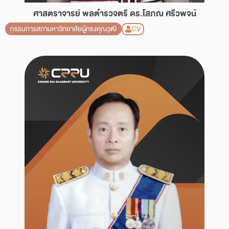
ศาสตราจารย์ พลตำรวจตรี ดร.โสภณ ศรีวพจน์
CV
กรรมการสภามหาวิทยาลัยผู้ทรงคุณวุฒิ