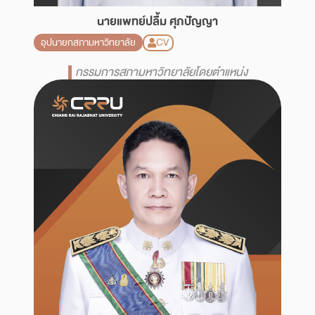
นายแพทย์ปลื้ม ศุภปัญญา
CV
อุปนายกสภามหาวิทยาลัย
กรรมการสภามหาวิทยาลัยโดยตำแหน่ง