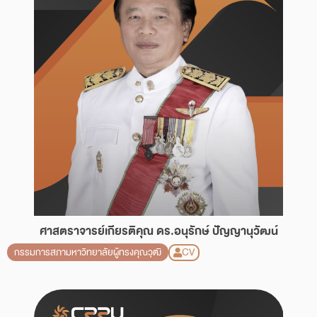
ศาสตราจารย์เกียรติคุณ ดร.อนุรักษ์ ปัญญานุวัฒน์
CV
กรรมการสภามหาวิทยาลัยผู้ทรงคุณวุฒิ