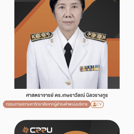
ศาสตราจารย์ ดร.เกษราวัลณ์ นิลวรางกูร
CV
กรรมการสภามหาวิทยาลัยจากผู้ดำรงตำแหน่งบริหาร