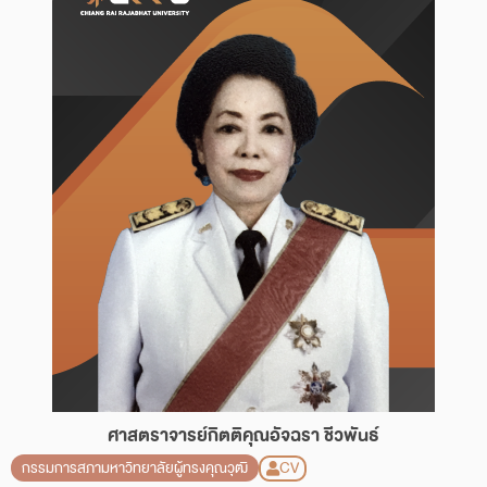
ศาสตราจารย์กิตติคุณอัจฉรา ชีวพันธ์
CV
กรรมการสภามหาวิทยาลัยผู้ทรงคุณวุฒิ