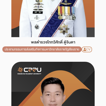
พลตำรวจโททวีศักดิ์ ตู้จินดา
CV
ประธานกรรมการส่งเสริมกิจการมหาวิทยาลัยราชภัฏเชียงราย