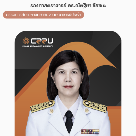
รองศาสตราจารย์ ดร.ณัตฐิยา ชัยชนะ
กรรมการสภามหาวิทยาลัยจากคณาจารย์ประจำ