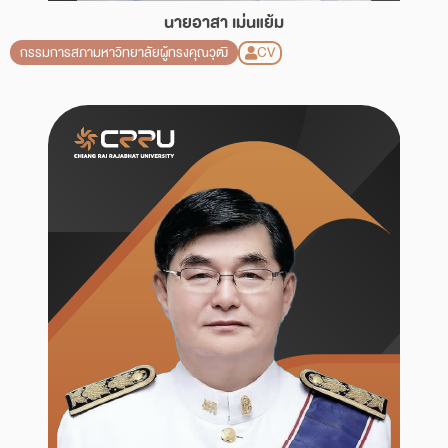
นายอาสา เม่นแย้ม
CV
กรรมการสภามหาวิทยาลัยผู้ทรงคุณวุฒิ