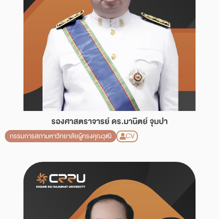
รองศาสตราจารย์ ดร.มานิตย์ จุมปา
CV
กรรมการสภามหาวิทยาลัยผู้ทรงคุณวุฒิ