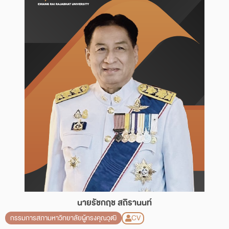
นายรัชกฤช สถิรานนท์
CV
กรรมการสภามหาวิทยาลัยผู้ทรงคุณวุฒิ