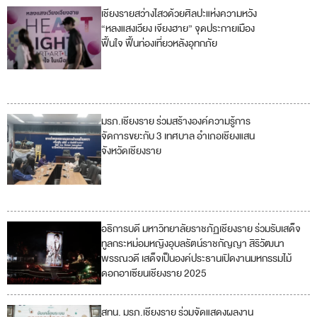
เชียงรายสว่างไสวด้วยศิลปะแห่งความหวัง
8
9
“หลงแสงเวียง เจียงฮาย” จุดประกายเมือง
ฟื้นใจ ฟื้นท่องเที่ยวหลังอุทกภัย
11
17
มรภ.เชียงราย ร่วมสร้างองค์ความรู้การ
4
11
จัดการขยะกับ 3 เทศบาล อำเภอเชียงแสน
จังหวัดเชียงราย
12
17
อธิการบดี มหาวิทยาลัยราชภัฏเชียงราย ร่วมรับเสด็จ
1
ทูลกระหม่อมหญิงอุบลรัตน์ราชกัญญา สิริวัฒนา
1
พรรณวดี เสด็จเป็นองค์ประธานเปิดงานมหกรรมไม้
ดอกอาเซียนเชียงราย 2025
สทน. มรภ.เชียงราย ร่วมจัดแสดงผลงาน