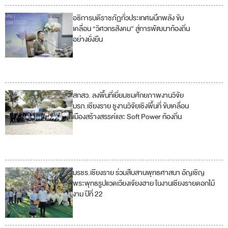
อธิการบดีราชภัฏทั่วประเทศผนึกพลัง ขับ
4
เคลื่อน “วิศวกรสังคม” สู่การพัฒนาท้องถิ่น
อย่างยั่งยืน
11
17
สกสว. ลงพื้นที่เยี่ยมชมศักยภาพงานวิจัย
4
8
มรภ.เชียงราย ชูงานวิจัยเชิงพื้นที่ ขับเคลื่อน
เมืองสร้างสรรค์และ Soft Power ท้องถิ่น
9
11
12
มรชร.เชียงราย ร่วมสืบสานพุทธศาสนา อัญเชิญ
1
พระพุทธรูปแวดเวียงเจียงฮาย ในงานเชียงรายดอกไม้
1
งาม ปีที่ 22