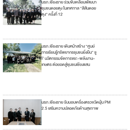
มรภ.เชียงราย ร่วมขับเคลื่อนพัฒนา
1
8
ชุมชนดอยตุง ในเทศกาล “สีสันดอย
ตุง” ครั้งที่ 12
10
11
17
มรภ.เชียงราย เดินหน้าสร้าง “ศูนย์
3
6
7
การเรียนรู้ทรัพยากรชุมชนยั่งยืน” ชู
7 นวัตกรรมจัดการขยะ–พลังงาน–
8
11
เกษตร ต่อยอดสู่ชุมชนเชียงแสน
12
13
14
15
มรภ.เชียงราย รับมอบเครื่องตรวจวัดฝุ่น PM
3
2.5 เสริมความปลอดภัยด้านสุขภาพ
11