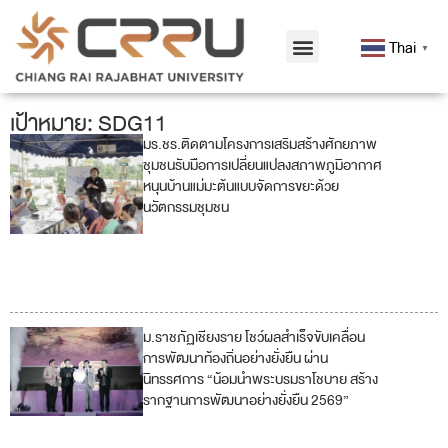
Thai
▼
เป้าหมาย: SDG11
มร.ชร.ติดตามโครงการเสริมสร้างศักยภาพ
11
ชุมชนรับมือการเปลี่ยนแปลงสภาพภูมิอากาศ
หนุนบ้านแม่มะต้นแบบจัดการขยะด้วย
12
นวัตกรรมชุมชน
13
17
ม.ราชภัฏเชียงราย โชว์ผลสำเร็จขับเคลื่อน
4
การพัฒนาท้องถิ่นอย่างยั่งยืน ผ่าน
นิทรรศการ “น้อมนำพระบรมราโชบาย สร้าง
8
รากฐานการพัฒนาอย่างยั่งยืน 2569”
9