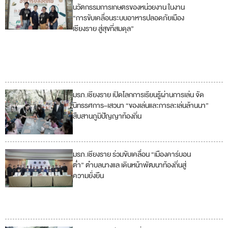
4
นวัตกรรมการเกษตรของหน่วยงาน ในงาน
“การขับเคลื่อนระบบอาหารปลอดภัยเมือง
11
เชียงราย สู่สุขที่สมดุล”
12
17
มรภ.เชียงราย เปิดโลกการเรียนรู้ผ่านการเล่น จัด
4
นิทรรศการ–เสวนา “ของเล่นและการละเล่นล้านนา”
สืบสานภูมิปัญญาท้องถิ่น
11
มรภ.เชียงราย ร่วมขับเคลื่อน “เมืองคาร์บอน
11
ต่ำ” ตำบลนางแล เดินหน้าพัฒนาท้องถิ่นสู่
ความยั่งยืน
13
17