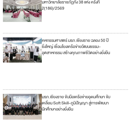
มหาวิทยาลัยราชภัฏทั้ง 38 แห่ง ครั้งที่
2(186)/2569
11
17
คหกรรมศาสตร์ มรภ.เชียงราย ฉลอง 50 ปี
4
ยิ่งใหญ่ เชื่อมโยงเครือข่ายวัฒนธรรม–
อุตสาหกรรม สร้างคุณภาพชีวิตอย่างยั่งยืน
8
11
17
มรภ.เชียงราย จับมือเครือข่ายอุดมศึกษา ขับ
4
เคลื่อน Soft Skill–ภูมิปัญญา สู่การพัฒนา
นักศึกษาอย่างยั่งยืน
11
17