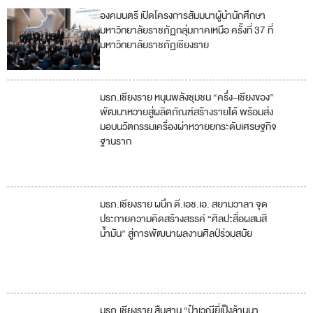
องคมนตรี เปิดโครงการสัมมนาผู้นำนักศึกษา
3
มหาวิทยาลัยราชภัฏกลุ่มภาคเหนือ ครั้งที่ 37 ที่
มหาวิทยาลัยราชภัฏเชียงราย
11
มรภ.เชียงราย หนุนพลังชุมชน “ครึ่ง–เชียงของ”
1
พัฒนาหวายสู่ผลิตภัณฑ์สร้างรายได้ พร้อมส่ง
1
มอบนวัตกรรมเครื่องผ่าหวายยกระดับเศรษฐกิจ
ฐานราก
1
2
มรภ.เชียงราย ผนึก ดี.เอช.เอ. สยามวาลา จุด
4
ประกายความคิดสร้างสรรค์ “ศิลปะสื่อผสมสี
น้ำมัน” สู่การพัฒนาผลงานศิลป์ร่วมสมัย
8
11
มรภ.เชียงราย สืบสาน “ป๋าเวณียี่เป็งล้านนา