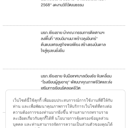
4
2568” งดงามวิถีวัฒนธรรม
11
มรภ.เชียงราย นำคณะกรรมการติดตามฯ
1
2
ลงพื้นที่ “สวนวิมานมะพร้าวลุงอินทร์”
ต้นแบบเศรษฐกิจพอเพียง สร้างแรงบันดาล
4
8
ใจสู่ชุมชนยั่งยืน
11
มรภ.เชียงราย จับมือเทศบาลเวียงชัย ขับเคลื่อน
3
“โรงเรียนผู้สูงอายุ” พัฒนาคุณภาพชีวิตและส่ง
เสริมการเรียนรู้ตลอดชีวิต
4
เว็บไซต์นี้ใช้คุกกี้ เพื่อมอบประสบการณ์การใช้งานที่ดีให้กับ
11
ท่าน และเพื่อพัฒนาคุณภาพการให้บริการเว็บไซต์ที่ตรงต่อ
ความต้องการของท่านมากยิ่งขึ้น ท่านสามารถทราบราย
ละเอียดเกี่ยวกับคุกกี้ได้ที่ นโยบายการคุ้มครองข้อมูลส่วน
มรภ.เชียงราย รวมพลังเครือข่ายเพื่อนพึ่ง(ภาฯ) ส่ง
1
บุคคล และท่านสามารถจัดการความเป็นส่วนตัวของคุณได้
ต่อความช่วยเหลือผู้ประสบภัย “บัวลอย” อุตรดิตถ์ –