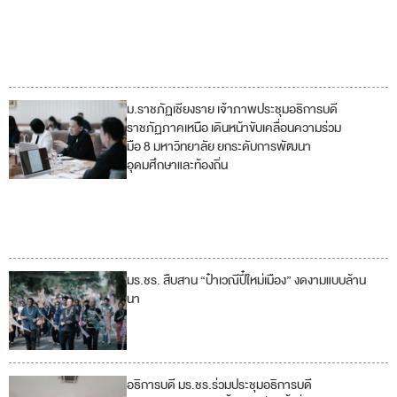
11
17
ม.ราชภัฏเชียงราย เจ้าภาพประชุมอธิการบดี
4
ราชภัฏภาคเหนือ เดินหน้าขับเคลื่อนความร่วม
มือ 8 มหาวิทยาลัย ยกระดับการพัฒนา
11
อุดมศึกษาและท้องถิ่น
16
17
มร.ชร. สืบสาน “ป๋าเวณีปี๋ใหม่เมือง” งดงามแบบล้าน
1
นา
1
อธิการบดี มร.ชร.ร่วมประชุมอธิการบดี
4