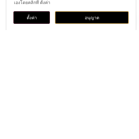
1
เองโดยคลิกที่ ตั้งค่า
ระดมพลังใจ “เราจะผ่านวิกฤตไปด้วยกัน”
ติดต่อ, ค้นหาห้องเรียนและอาคาร
ตั้งค่า
อนุญาต
Open
มรภ.เชียงราย บูรณาการงานวิจัยสู่ชุมชน
8
สืบสานประเพณีออกหว่าไทใหญ่ เชื่อมทุน
วัฒนธรรมสู่เศรษฐกิจสร้างสรรค์
11
17
มรภ.เชียงราย ร่วมพิธีทอดกฐินสามัคคี ดร.นิวัฒน์
1
แจ้งอริยวงศ์ ผู้มีคุณูปการต่อมหาวิทยาลัย
1
มรภ.เชียงราย ร่วมพิธีทอดกฐินสามัคคี ดร.นิวัฒน์