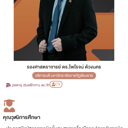
รองศาสตราจารย์ ดร.ไพโรจน์ ด้วงนคร
อธิการบดี มหาวิทยาลัยราชภัฏเชียงราย
CV
pairoj.dua@crru.ac.th
คุณวุฒิการศึกษา