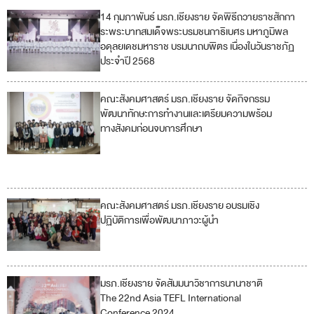
14 กุมภาพันธ์ มรภ.เชียงราย จัดพิธีถวายราชสักกา
5
ระพระบาทสมเด็จพระบรมชนกาธิเบศร มหาภูมิพล
อดุลยเดชมหาราช บรมนาถบพิตร เนื่องในวันราชภัฏ
ประจำปี 2568
คณะสังคมศาสตร์ มรภ.เชียงราย จัดกิจกรรม
3
พัฒนาทักษะการทำงานและเตรียมความพร้อม
ทางสังคมก่อนจบการศึกษา
4
5
คณะสังคมศาสตร์ มรภ.เชียงราย อบรมเชิง
3
ปฏิบัติการเพื่อพัฒนาภาวะผู้นำ
5
มรภ.เชียงราย จัดสัมมนาวิชาการนานาชาติ
4
The 22nd Asia TEFL International
Conference 2024
5