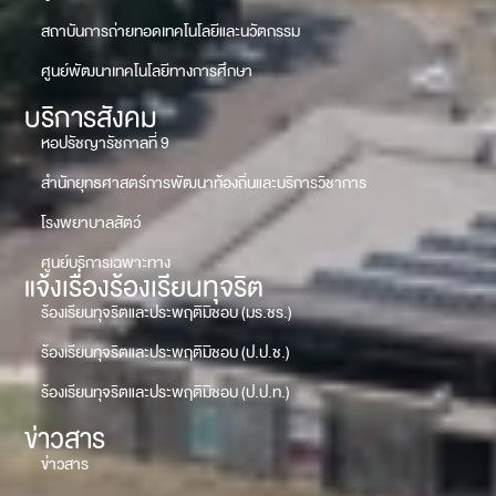
สถาบันการถ่ายทอดเทคโนโลยีและนวัตกรรม
ศูนย์พัฒนาเทคโนโลยีทางการศึกษา
บริการสังคม
หอปรัชญารัชกาลที่ 9
สำนักยุทธศาสตร์การพัฒนาท้องถิ่นและบริการวิชาการ
โรงพยาบาลสัตว์
ศูนย์บริการเฉพาะทาง
แจ้งเรื่องร้องเรียนทุจริต
ร้องเรียนทุจริตและประพฤติมิชอบ (มร.ชร.)
ร้องเรียนทุจริตและประพฤติมิชอบ (ป.ป.ช.)
ร้องเรียนทุจริตและประพฤติมิชอบ (ป.ป.ท.)
ข่าวสาร
ข่าวสาร
SDGs