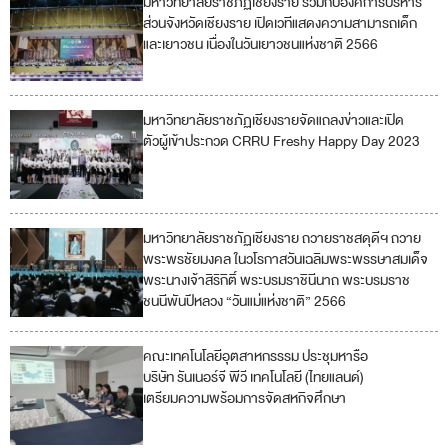
5
ส่วนจังหวัดเชียงราย เปิดเวทีแสดงความสามารถเด็ก
และเยาวชน เนื่องในวันเยาวชนแห่งชาติ 2566
มหาวิทยาลัยราชภัฏเชียงรายจัดแถลงข่าวและเปิด
5
ตัวผู้เข้าประกวด CRRU Freshy Happy Day 2023
มหาวิทยาลัยราชภัฏเชียงราย ถวายราชสดุดีฯ ถวาย
5
พระพรชัยมงคล ในวโรกาสวันเฉลิมพระพรรษาสมเด็จ
พระนางเจ้าสิริกิติ์ พระบรมราชินีนาถ พระบรมราช
ชนนีพันปีหลวง “วันแม่แห่งชาติ” 2566
คณะเทคโนโลยีอุตสาหกรรรม ประชุมหารือ
4
บริษัท รันเนอร์จี พีวี เทคโนโลยี (ไทยแลนด์)
เตรียมความพร้อมการจัดสหกิจศึกษา
5
17