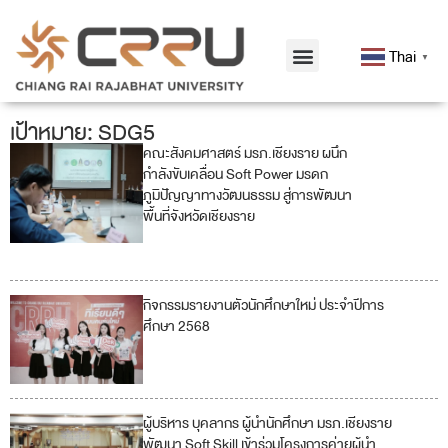
Thai
▼
เป้าหมาย: SDG5
คณะสังคมศาสตร์ มรภ.เชียงราย ผนึก
1
2
กำลังขับเคลื่อน Soft Power มรดก
ภูมิปัญญาทางวัฒนธรรม สู่การพัฒนา
3
5
พื้นที่จังหวัดเชียงราย
8
11
กิจกรรมรายงานตัวนักศึกษาใหม่ ประจำปีการ
4
ศึกษา 2568
5
ผู้บริหาร บุคลากร ผู้นำนักศึกษา มรภ.เชียงราย
4
พัฒนา Soft Skill เข้าร่วมโครงการค่ายผู้นำ