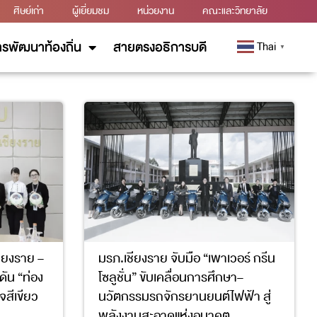
ศิษย์เก่า
ผู้เยี่ยมชม
หน่วยงาน
คณะและวิทยาลัย
รพัฒนาท้องถิ่น
สายตรงอธิการบดี
Thai
▼
ียงราย –
มรภ.เชียงราย จับมือ “เพาเวอร์ กรีน
ัน “ท่อง
โซลูชั่น” ขับเคลื่อนการศึกษา–
จสีเขียว
นวัตกรรมรถจักรยานยนต์ไฟฟ้า สู่
พลังงานสะอาดแห่งอนาคต