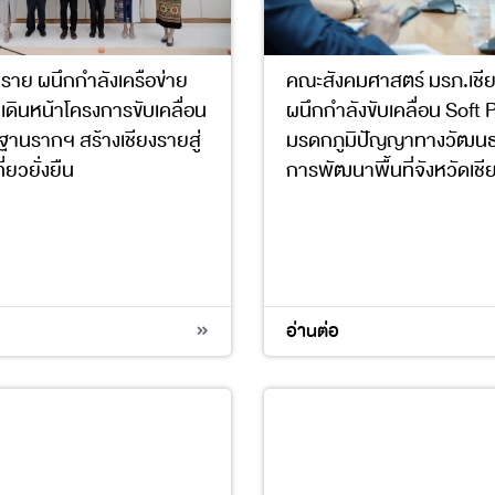
งราย ผนึกกำลังเครือข่าย
คณะสังคมศาสตร์ มรภ.เชี
ว เดินหน้าโครงการขับเคลื่อน
ผนึกกำลังขับเคลื่อน Soft
ฐานรากฯ สร้างเชียงรายสู่
มรดกภูมิปัญญาทางวัฒนธร
่ยวยั่งยืน
การพัฒนาพื้นที่จังหวัดเช
11
17
1
2
3
5
8
อ่านต่อ