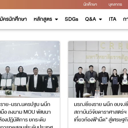
นักศึกษา
บุคลากร
มัครนักศึกษา
หลักสูตร
SDGs
Q&A
ITA
กา
ยงราย–มรภ.นครปฐม ผนึก
มรภ.เชียงราย ผนึก อบจ.เช
มมือ ลงนาม MOU พัฒนา
สถาบันวิจัยดาราศาสตร์ฯ ด
ห้องปฏิบัติการ ยกระดับ
เที่ยวท้องฟ้ามืด” สู่เศรษฐกิ
การทดสอบสู่ระดับประเทศ