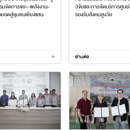
รรมจัดการขยะ–พลังงาน–
วิจัยและการจัดบริการศูนย
อยอดสู่ชุมชนเชียงแสน
รองรับสังคมสูงวัย
7
8
11
12
15
3
4
17
อ่านต่อ