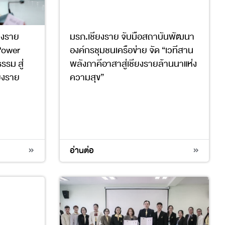
ยงราย
มรภ.เชียงราย จับมือสถาบันพัฒนา
 Power
องค์กรชุมชนเครือข่าย จัด “เวทีสาน
รม สู่
พลังภาคีอาสาสู่เชียงรายล้านนาแห่ง
ียงราย
ความสุข”
11
4
11
17
อ่านต่อ