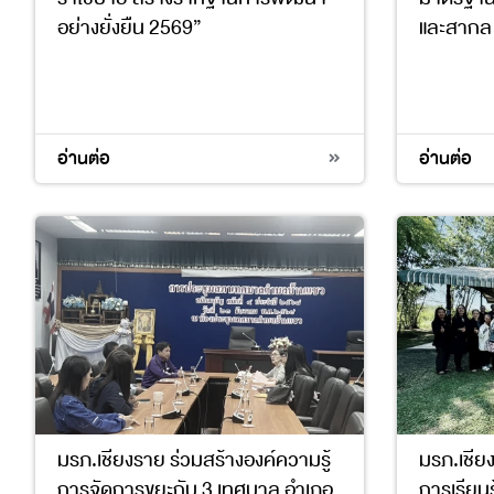
อย่างยั่งยืน 2569”
และสากล
4
8
9
11
17
4
9
อ่านต่อ
อ่านต่อ
มรภ.เชียงราย ร่วมสร้างองค์ความรู้
มรภ.เชียง
การจัดการขยะกับ 3 เทศบาล อำเภอ
การเรียนร