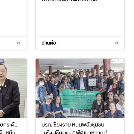
4
17
อ่านต่อ
อยกระดับ
มรภ.เชียงราย หนุนพลังชุมชน
ดินหน้า
“ครึ่ง–เชียงของ” พัฒนาหวายสู่