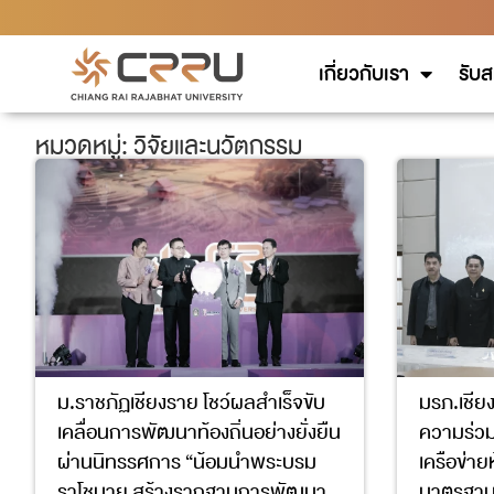
เกี่ยวกับเรา
รับส
หมวดหมู่: วิจัยและนวัตกรรม
ม.ราชภัฏเชียงราย โชว์ผลสำเร็จขับ
มรภ.เชี
เคลื่อนการพัฒนาท้องถิ่นอย่างยั่งยืน
ความร่ว
ผ่านนิทรรศการ “น้อมนำพระบรม
เครือข่าย
ราโชบาย สร้างรากฐานการพัฒนา
มาตรฐาน