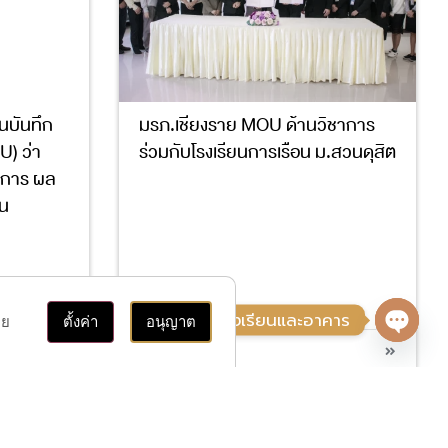
นบันทึก
มรภ.เชียงราย MOU ด้านวิชาการ
) ว่า
ร่วมกับโรงเรียนการเรือน ม.สวนดุสิต
าการ ผล
ใน
3
4
ติดต่อ, ค้นหาห้องเรียนและอาคาร
าย
ตั้งค่า
อนุญาต
อ่านต่อ
Open 