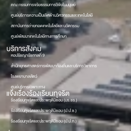
คณะกรรมการจริยธรรมการวิจัยในมนุษย์
ศูนย์บริการความเป็นเลิศด้านวิศวกรรมและเทคโนโลยี
สถาบันการถ่ายทอดเทคโนโลยีและนวัตกรรม
ศูนย์พัฒนาเทคโนโลยีทางการศึกษา
บริการสังคม
หอปรัชญารัชกาลที่ 9
สำนักยุทธศาสตร์การพัฒนาท้องถิ่นและบริการวิชาการ
โรงพยาบาลสัตว์
ศูนย์บริการเฉพาะทาง
แจ้งเรื่องร้องเรียนทุจริต
ร้องเรียนทุจริตและประพฤติมิชอบ (มร.ชร.)
ร้องเรียนทุจริตและประพฤติมิชอบ (ป.ป.ช.)
ร้องเรียนทุจริตและประพฤติมิชอบ (ป.ป.ท.)