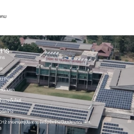
ังคม
วสาร
สาร
Gs
U Post
งานกับเรา
ำรวจเว็บไซต์
้อจัดจ้าง
O12 รายงานสรุปผลการจัดซื้อจัดจ้าง ปีงบประมาณ พ.ศ.
8