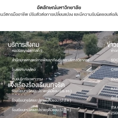
อัตลักษณ์มหาวิทยาลัย
นนวัตกรมืออาชีพ ปรับตัวต่อการเปลี่ยนแปลง และมีความรับผิดชอบต่อส
บริการสังคม
ข่า
หอปรัชญารัชกาลที่ 9
ข่าว
สำนักยุทธศาสตร์การพัฒนาท้องถิ่นและบริการวิชาการ
SD
โรงพยาบาลสัตว์
CRR
ศูนย์บริการเฉพาะทาง
ร่วม
แจ้งเรื่องร้องเรียนทุจริต
แบบส
ร้องเรียนทุจริตและประพฤติมิชอบ (มร.ชร.)
จัดซื
ร้องเรียนทุจริตและประพฤติมิชอบ (ป.ป.ช.)
ITA 
ร้องเรียนทุจริตและประพฤติมิชอบ (ป.ป.ท.)
256