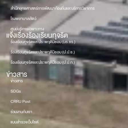
สำนักยุทธศาสตร์การพัฒนาท้องถิ่นและบริการวิชาการ
โรงพยาบาลสัตว์
ศูนย์บริการเฉพาะทาง
แจ้งเรื่องร้องเรียนทุจริต
ร้องเรียนทุจริตและประพฤติมิชอบ (มร.ชร.)
ร้องเรียนทุจริตและประพฤติมิชอบ (ป.ป.ช.)
ร้องเรียนทุจริตและประพฤติมิชอบ (ป.ป.ท.)
ข่าวสาร
ข่าวสาร
SDGs
CRRU Post
ร่วมงานกับเรา
แบบสำรวจเว็บไซต์