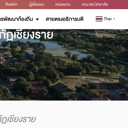
ศิษย์เก่า
ผู้เยี่ยมชม
หน่วยงาน
คณะและวิทยาลัย
รพัฒนาท้องถิ่น
สายตรงอธิการบดี
Thai
▼
ัฏเชียงราย
ฏเชียงราย