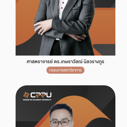
ศาสตราจารย์ ดร.เกษราวัลณ์ นิลวรางกูร
กรรมการสภาวิชาการ