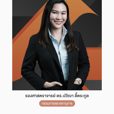
รองศาสตราจารย์ ดร.ปวีณา ลี้ตระกูล
กรรมการและเลขานุการ