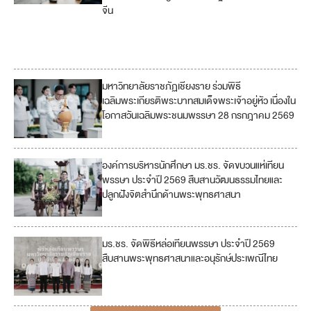
จีน
16
17
มหาวิทยาลัยราชภัฏเชียงราย ร่วมพิธี
เฉลิมพระเกียรติพระบาทสมเด็จพระเจ้าอยู่หัว เนื่องใน
โอกาสวันเฉลิมพระชนมพรรษา 28 กรกฎาคม 2569
องค์การบริหารนักศึกษา มร.ชร. จัดขบวนแห่เทียน
พรรษา ประจำปี 2569 สืบสานวัฒนธรรมไทยและ
ปลูกฝังจิตสำนึกด้านพระพุทธศาสนา
มร.ชร. จัดพิธีหล่อเทียนพรรษา ประจำปี 2569
สืบสานพระพุทธศาสนาและอนุรักษ์ประเพณีไทย