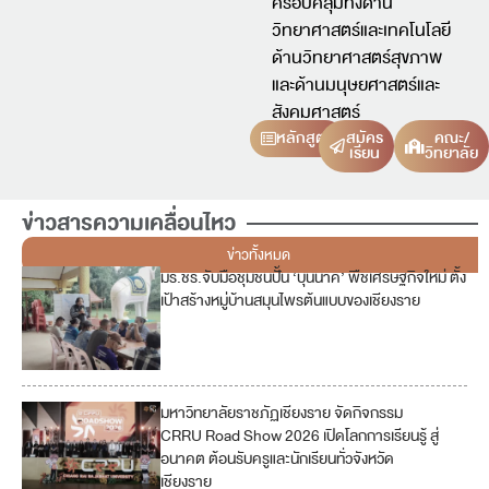
ครอบคลุมทั้งด้าน
วิทยาศาสตร์และเทคโนโลยี
ด้านวิทยาศาสตร์สุขภาพ
และด้านมนุษยศาสตร์และ
สังคมศาสตร์
หลักสูตร
สมัคร
คณะ/
เรียน
วิทยาลัย
ข่าวสารความเคลื่อนไหว
ข่าวทั้งหมด
มร.ชร.จับมือชุมชนปั้น ‘บุนนาค’ พืชเศรษฐกิจใหม่ ตั้ง
เป้าสร้างหมู่บ้านสมุนไพรต้นแบบของเชียงราย
มหาวิทยาลัยราชภัฏเชียงราย จัดกิจกรรม
4
CRRU Road Show 2026 เปิดโลกการเรียนรู้ สู่
อนาคต ต้อนรับครูและนักเรียนทั่วจังหวัด
1
เชียงราย