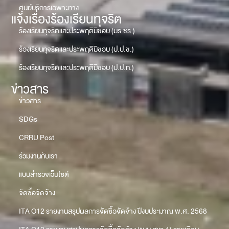
ศูนย์บริการเฉพาะทาง
แจ้งเรื่องร้องเรียนทุจริต
ร้องเรียนทุจริตและประพฤติมิชอบ (มร.ชร.)
ร้องเรียนทุจริตและประพฤติมิชอบ (ป.ป.ช.)
ร้องเรียนทุจริตและประพฤติมิชอบ (ป.ป.ท.)
ข่าวสาร
ข่าวสาร
SDGs
CRRU Post
ร่วมงานกับเรา
แบบสำรวจเว็บไซต์
จัดซื้อจัดจ้าง
ITA O12 รายงานสรุปผลการจัดซื้อจัดจ้าง ปีงบประมาณ พ.ศ. 2568