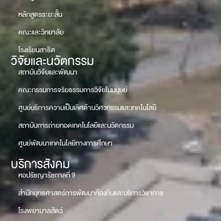
หลักสูตรระยะสั้น
คณะและวิทยาลัย
โรงเรียนสาธิต
วิจัยและนวัตกรรม
สถาบันวิจัยและพัฒนา
คณะกรรมการจริยธรรมการวิจัยในมนุษย์
ศูนย์บริการความเป็นเลิศด้านวิศวกรรมและเทคโนโลยี
สถาบันการถ่ายทอดเทคโนโลยีและนวัตกรรม
ศูนย์พัฒนาเทคโนโลยีทางการศึกษา
บริการสังคม
หอปรัชญารัชกาลที่ 9
สำนักยุทธศาสตร์การพัฒนาท้องถิ่นและบริการวิชาการ
โรงพยาบาลสัตว์