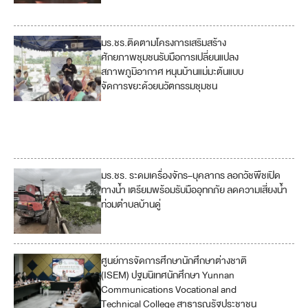
7
มร.ชร.ติดตามโครงการเสริมสร้าง
11
ศักยภาพชุมชนรับมือการเปลี่ยนแปลง
สภาพภูมิอากาศ หนุนบ้านแม่มะต้นแบบ
12
จัดการขยะด้วยนวัตกรรมชุมชน
13
17
มร.ชร. ระดมเครื่องจักร–บุคลากร ลอกวัชพืชเปิด
ทางน้ำ เตรียมพร้อมรับมืออุทกภัย ลดความเสี่ยงน้ำ
ท่วมตำบลบ้านดู่
ศูนย์การจัดการศึกษานักศึกษาต่างชาติ
4
(ISEM) ปฐมนิเทศนักศึกษา Yunnan
Communications Vocational and
10
Technical College สาธารณรัฐประชาชน