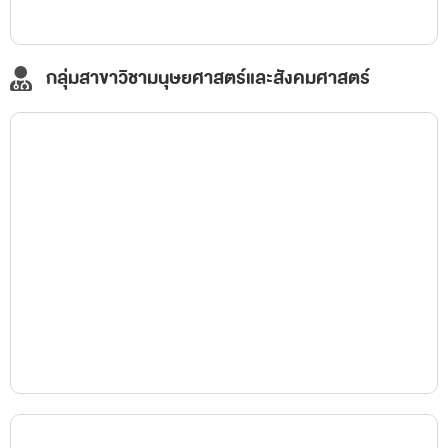
Faculty of Nursing
กลุ่มสาขาวิชามนุษยศาสตร์และสังคมศาสตร์
คณะครุศาสตร์
Faculty of Education