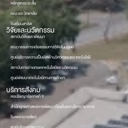
หลักสูตรระยะสั้น
คณะและวิทยาลัย
โรงเรียนสาธิต
วิจัยและนวัตกรรม
สถาบันวิจัยและพัฒนา
คณะกรรมการจริยธรรมการวิจัยในมนุษย์
ศูนย์บริการความเป็นเลิศด้านวิศวกรรมและเทคโนโลยี
สถาบันการถ่ายทอดเทคโนโลยีและนวัตกรรม
ศูนย์พัฒนาเทคโนโลยีทางการศึกษา
บริการสังคม
หอปรัชญารัชกาลที่ 9
สำนักยุทธศาสตร์การพัฒนาท้องถิ่นและบริการวิชาการ
โรงพยาบาลสัตว์
ศูนย์บริการเฉพาะทาง