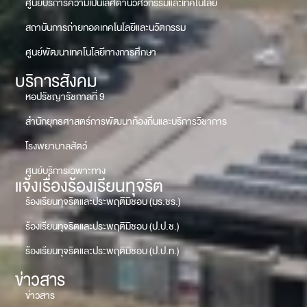
ศูนย์บริการความเป็นเลิศด้านวิศวกรรมและเทคโนโลยี
สถาบันการถ่ายทอดเทคโนโลยีและนวัตกรรม
ศูนย์พัฒนาเทคโนโลยีทางการศึกษา
บริการสังคม
หอปรัชญารัชกาลที่ 9
สำนักยุทธศาสตร์การพัฒนาท้องถิ่นและบริการวิชาการ
โรงพยาบาลสัตว์
ศูนย์บริการเฉพาะทาง
แจ้งเรื่องร้องเรียนทุจริต
ร้องเรียนทุจริตและประพฤติมิชอบ (มร.ชร.)
ร้องเรียนทุจริตและประพฤติมิชอบ (ป.ป.ช.)
ร้องเรียนทุจริตและประพฤติมิชอบ (ป.ป.ท.)
ข่าวสาร
ข่าวสาร