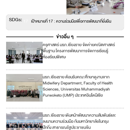
SDGs:
17
เป้าหมายที่ 17 : ความร่วมมือเพื่อการพัฒนาที่ยั่งยืน
ข่าวอื่น ๆ
ครุศาสตร์ มรภ.เชียงราย จัดค่ายคณิตศาสตร์
4
พื้นฐาน โครงการพัฒนาการจัดการเรียนรู้
ห้องเรียนพิเศษ
11
มรภ.เชียงราย ต้อนรับคณะศึกษาดูงานจาก
4
Midwifery Department, Faculty of Health
Sciences, Universitas Muhammadiyah
1
Purwoketo (UMP) ประเทศอินโดนีเซีย
7
มรภ.เชียงราย เดินหน้าพัฒนาความสัมพันธ์และ
4
ลงนามความร่วมมือ กับมหาวิทยาลัยในกรุง
ปักกิ่ง สาธารณรัฐประชาชนจีน