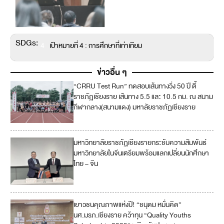
SDGs:
4
เป้าหมายที่ 4 : การศึกษาที่เท่าเทียม
ข่าวอื่น ๆ
“CRRU Test Run” ทดสอบเส้นทางวิ่ง 50 ปี ตี้
ราชภัฏเชียงราย เส้นทาง 5.5 และ 10.5 กม. ณ สนาม
กีฬากลาง(สนามแดง) มหาลัยราชภัฏเชียงราย
มหาวิทยาลัยราชภัฏเชียงรายกระชับความสัมพันธ์
มหาวิทยาลัยในจีนเตรียมพร้อมแลกเปลี่ยนนักศึกษา
ไทย – จีน
เยาวชนคุณภาพแห่งปี! “ชนุดม หมั่นคิด”
นศ.มรภ.เชียงราย คว้าทุน “Quality Youths