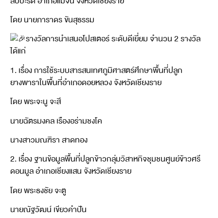
สับปะรด อำเภอแม่จัน จังหวัดเชียงราย
โดย นายภาราดร ขันสุธรรม
รางวัลการนำเสนอโปสเตอร์ ระดับดีเยี่ยม จำนวน 2 รางวัล
ได้แก่
1. เรื่อง การใช้ระบบสารสนเทศภูมิศาสตร์ศึกษาพื้นที่ปลูก
ยางพาราในพื้นที่อำเภอดอยหลวง จังหวัดเชียงราย
โดย พระจะนู จะสี
นายฉัตรมงคล เรืองอร่ามชงโค
นางสาวมณฑิรา สาดทอง
2. เรื่อง ฐานข้อมูลพื้นที่ปลูกข้าวกลุ่มวิสาหกิจชุมชนศูนย์ข้าวศรี
ดอนมูล อำเภอเชียงแสน จังหวัดเชียงราย
โดย พระธงชัย จะตู
นายณัฐวัฒน์ เขียวคำปัน