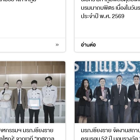
บรมนาถบพิตร เนื่องในวัน
ประจำปี พ.ศ. 2569
อ่านต่อ
คหกรรมฯ มรภ.เชียงราย
มรภ.เชียงราย จัดงานสถา
ัลใหญ่! จากเวที “เทศกาล
ครบรอบ 52 ปี มอบรางวัล 