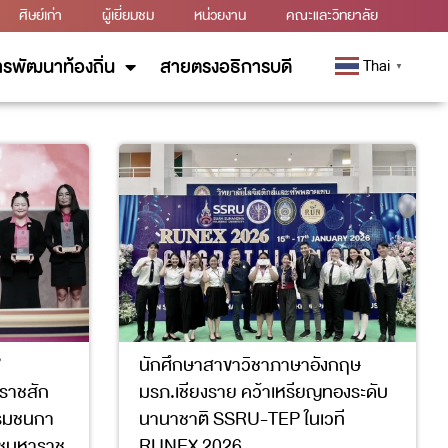
ศิษย์เก่า
ผู้เยี่ยมชม
หน่วยงาน
คณะและวิทยาลัย
รพัฒนาท้องถิ่น
สายตรงอธิการบดี
Thai
▼
”
นักศึกษาสาขาวิชาภาษาอังกฤษ
ยราชสัก
มรภ.เชียงราย คว้าเหรียญทองระดับ
รมชนกา
นานาชาติ SSRU-TEP ในเวที
ดชมหาราช
RUNEX 2026