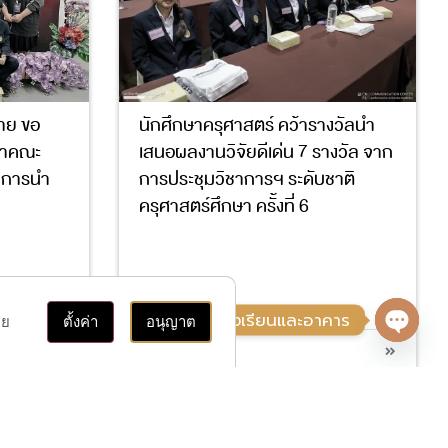
าย ขอ
นักศึกษาครุศาสตร์ คว้ารางวัลนำ
ษาคณะ
เสนอผลงานวิจัยดีเด่น 7 รางวัล จาก
ัลการนำ
การประชุมวิชาการฯ ระดับชาติ
ครุศาสตร์ศึกษา ครั้งที่ 6
4
17
ติดต่อ, ค้นหาห้องเรียนและอาคาร
าย
ตั้งค่า
อนุญาต
อ่านต่อ
Open 