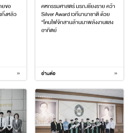
รายขอ
คหกรรมศาสตร์ มรภ.เชียงราย คว้า
กิ่งหลิว
Silver Award เวทีนานาชาติ ด้วย
“โคมไฟจักสานล้านนาพลังงานแสง
อาทิตย์
7
11
12
13
อ่านต่อ