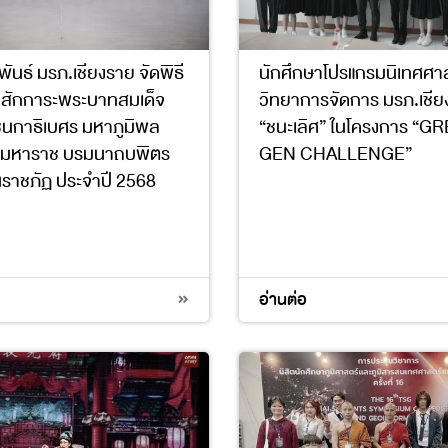
ันธ์ มรภ.เชียงราย จัดพิธี
นักศึกษาโปรแกรมนิเทศศา
สักการะพระบาทสมเด็จ
วิทยาการจัดการ มรภ.เชี
นกาธิเบศร มหาภูมิพล
“ชนะเลิศ” ในโครงการ “G
ชมหาราช บรมนาถบพิตร
GEN CHALLENGE”
ันราชภัฏ ประจำปี 2568
3
13
15
อ่านต่อ