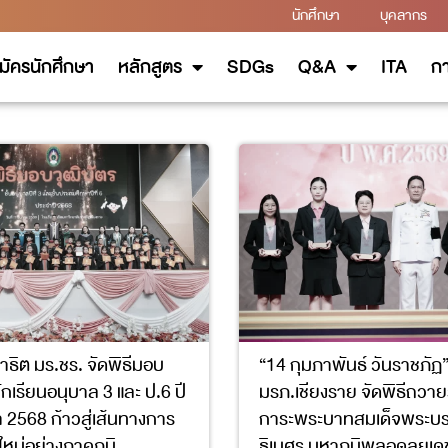
นักศึกษา
บุคลากร
มัครนักศึกษา
หลักสูตร
SDGs
Q&A
ITA
กา
าธิต มร.ชร. จัดพิธีมอบ
“14 กุมภาพันธ์ วันราชภัฏ
ักเรียนอนุบาล 3 และ ป.6 ปี
มรภ.เชียงราย จัดพิธีถวา
 2568 ก้าวสู่เส้นทางการ
การะพระบาทสมเด็จพระบ
ทใหม่อย่างภาคภูมิ
ธิเบศร มหาภูมิพลอดุลยเ