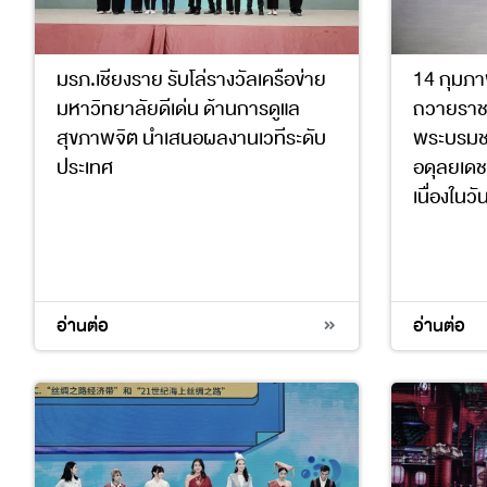
มรภ.เชียงราย รับโล่รางวัลเครือข่าย
14 กุมภาพ
มหาวิทยาลัยดีเด่น ด้านการดูแล
ถวายราช
สุขภาพจิต นำเสนอผลงานเวทีระดับ
พระบรมช
ประเทศ
อดุลยเด
เนื่องในว
3
5
อ่านต่อ
อ่านต่อ