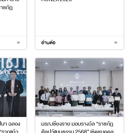
ราชภัฏ
4
อ่านต่อ
ปนา ฉลอง
มรภ.เชียงราย มอบรางวัล “ราชภัฏ
“รากแก้ว
ศิลปวัฒนธรรม 2568” เชิดชูบุคคล