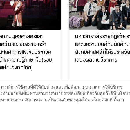
าคณะมนุษยศาสตร์และ
มหาวิทยาลัยราชภัฏเชียงร
ตร์ มรภ.เชียงราย คว้า
แสดงความยินดีกับนักศึก
นะเลิศ”การแข่งขันประกวด
สังคมศาสตร์ ที่ได้รับรางว
์และความรู้ภาษาจีน(รอบ
เสนอผลงานวิชาการ
ศแห่งประเทศไทย)
4
ะสบการณ์การใช้งานที่ดีให้กับท่าน และเพื่อพัฒนาคุณภาพการให้บริการ
ท่านมากยิ่งขึ้น ท่านสามารถทราบรายละเอียดเกี่ยวกับคุกกี้ได้ที่ นโยบ
ท่านสามารถจัดการความเป็นส่วนตัวของคุณได้เองโดยคลิกที่ ตั้งค่า
อ่านต่อ