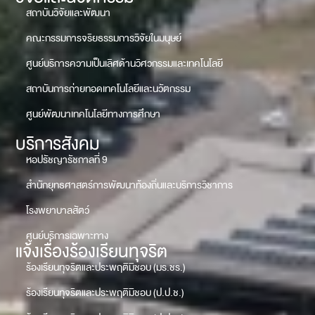
สถาบันวิจัยและพัฒนา
คณะกรรมการจริยธรรมการวิจัยในมนุษย์
ศูนย์บริการความเป็นเลิศด้านวิศวกรรมและเทคโนโลยี
สถาบันการถ่ายทอดเทคโนโลยีและนวัตกรรม
ศูนย์พัฒนาเทคโนโลยีทางการศึกษา
บริการสังคม
หอปรัชญารัชกาลที่ 9
สำนักยุทธศาสตร์การพัฒนาท้องถิ่นและบริการวิชาการ
โรงพยาบาลสัตว์
ศูนย์บริการเฉพาะทาง
แจ้งเรื่องร้องเรียนทุจริต
ร้องเรียนทุจริตและประพฤติมิชอบ (มร.ชร.)
ร้องเรียนทุจริตและประพฤติมิชอบ (ป.ป.ช.)