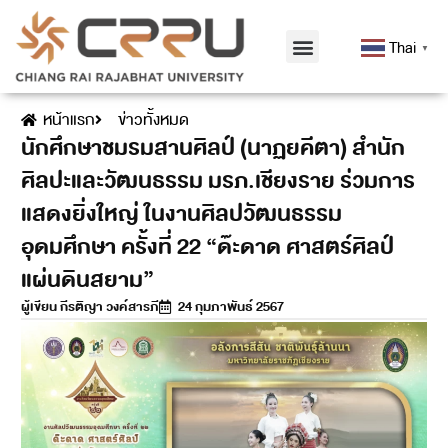
Thai
▼
หน้าแรก
ข่าวทั้งหมด
นักศึกษาชมรมสานศิลป์ (นาฏยคีตา) สำนัก
ศิลปะและวัฒนธรรม มรภ.เชียงราย ร่วมการ
แสดงยิ่งใหญ่ ในงานศิลปวัฒนธรรม
อุดมศึกษา ครั้งที่ 22 “ด๊ะดาด ศาสตร์ศิลป์
แผ่นดินสยาม”
ผู้เขียน
กีรติญา วงค์สารภี
24 กุมภาพันธ์ 2567