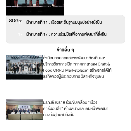
SDGs:
11
เป้าหมายที่ 11 : เมืองและถิ่นฐานมนุษย์อย่างยั่งยืน
17
เป้าหมายที่ 17 : ความร่วมมือเพื่อการพัฒนาที่ยั่งยืน
ข่าวอื่น ๆ
สำนักยุทธศาสตร์การพัฒนาท้องถิ่นและ
1
บริการวิชาการเปิด “กาดกาสะลอง Craft &
Food CRRU Marketplace” สร้างรายได้ให้
12
ธุรกิจของผู้ประกอบการ วิสาหกิจชุมชน
17
มรภ.เชียงราย ร่วมขับเคลื่อน “เมือง
11
คาร์บอนต่ำ” ตำบลนางแล เดินหน้าพัฒนา
ท้องถิ่นสู่ความยั่งยืน
13
17