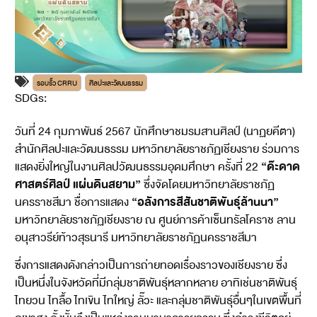
รอบรั้ว CRRU
ศิลปะและวัฒนธรรม
SDGs:
11
17
วันที่ 24 กุมภาพันธ์ 2567 นักศึกษาชมรมสานศิลป์ (นาฏยคีตา)
สำนักศิลปะและวัฒนธรรม มหาวิทยาลัยราชภัฏเชียงราย ร่วมการ
“ด๊ะดาด
แสดงยิ่งใหญ่ในงานศิลปวัฒนธรรมอุดมศึกษา ครั้งที่ 22
ศาสตร์ศิลป์ แผ่นดินสยาม”
ซึ่งจัดโดยมหาวิทยาลัยราชภัฏ
“อลังการสีสันชาติพันธุ์ล้านนา”
นครราชสีมา ชื่อการแสดง
มหาวิทยาลัยราชภัฏเชียงราย ณ ศูนย์การค้าเซ็นทรัลโคราช ลาน
อนุสาวรีย์ท้าวสุรนารี มหาวิทยาลัยราชภัฏนครราชสีมา
ซึ่งการแสดงดังกล่าวเป็นการถ่ายทอดเรื่องราวของเชียงราย ซึ่ง
เป็นหนึ่งในจังหวัดที่มีกลุ่มชาติพันธ์ุหลากหลาย อาทิเช่นชาติพันธ์ุ
ไทยวน ไทลื้อ ไทเขิน ไทใหญ่ ลั๊วะ และกลุ่มชาติพันธ์ุอื่นๆในเขตพื้นที่