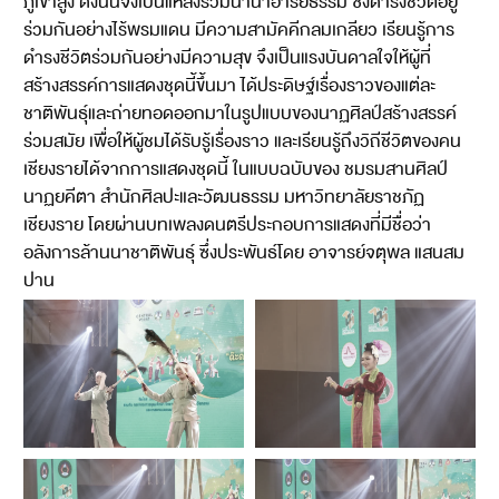
ภูเขาสูง ดั้งนั้นจึงเป็นแหล่งรวมนานาอารยธรรม ซึ่งดำรงชีวิตอยู่
ร่วมกันอย่างไร้พรมแดน มีความสามัคคีกลมเกลียว เรียนรู้การ
ดำรงชีวิตร่วมกันอย่างมีความสุข จึงเป็นแรงบันดาลใจให้ผู้ที่
สร้างสรรค์การแสดงชุดนี้ขึ้นมา ได้ประดิษฐ์เรื่องราวของแต่ละ
ชาติพันธุ์และถ่ายทอดออกมาในรูปแบบของนาฏศิลป์สร้างสรรค์
ร่วมสมัย เพื่อให้ผู้ชมได้รับรู้เรื่องราว และเรียนรู้ถึงวิถีชีวิตของคน
เชียงรายได้จากการแสดงชุดนี้ ในแบบฉบับของ ชมรมสานศิลป์
นาฏยคีตา สำนักศิลปะและวัฒนธรรม มหาวิทยาลัยราชภัฏ
เชียงราย โดยผ่านบทเพลงดนตรีประกอบการแสดงที่มีชื่อว่า
อลังการล้านนาชาติพันธ์ุ ซึ่งประพันธ์โดย อาจารย์จตุพล แสนสม
ปาน