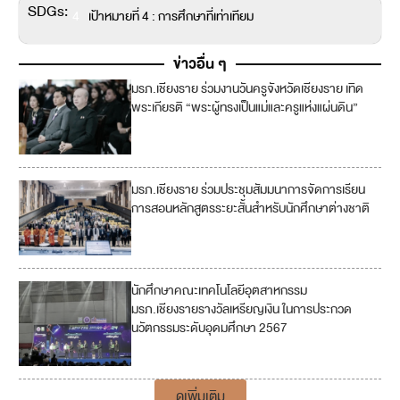
SDGs:
4
เป้าหมายที่ 4 : การศึกษาที่เท่าเทียม
ข่าวอื่น ๆ
มรภ.เชียงราย ร่วมงานวันครูจังหวัดเชียงราย เทิด
พระเกียรติ “พระผู้ทรงเป็นแม่และครูแห่งแผ่นดิน”
มรภ.เชียงราย ร่วมประชุมสัมมนาการจัดการเรียน
การสอนหลักสูตรระยะสั้นสำหรับนักศึกษาต่างชาติ
นักศึกษาคณะเทคโนโลยีอุตสาหกรรม
4
มรภ.เชียงรายรางวัลเหรียญเงิน ในการประกวด
นวัตกรรมระดับอุดมศึกษา 2567
17
ดูเพิ่มเติม