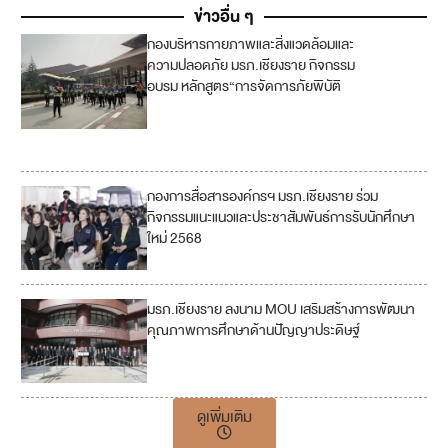
ข่าวอื่น ๆ
กองบริหารกายภาพและสิ่งแวดล้อมและ
11
ความปลอดภัย มรภ.เชียงราย กิจกรรม
อบรม หลักสูตร“การจัดการภัยพิบัติ
13
17
กองการสื่อสารองค์กรฯ มรภ.เชียงราย ร่วม
4
กิจกรรมแนะแนวและประชาสัมพันธ์การรับนักศึกษา
ใหม่ 2568
มรภ.เชียงราย ลงนาม MOU เสริมสร้างการพัฒนา
คุณภาพการศึกษาด้านปัญญาประดิษฐ์
ดูเพิ่มเติม