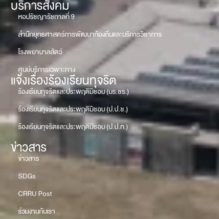
บริการสังคม
หอปรัชญารัชกาลที่ 9
สำนักยุทธศาสตร์การพัฒนาท้องถิ่นและบริการวิชาการ
โรงพยาบาลสัตว์
ศูนย์บริการเฉพาะทาง
แจ้งเรื่องร้องเรียนทุจริต
ร้องเรียนทุจริตและประพฤติมิชอบ (มร.ชร.)
ร้องเรียนทุจริตและประพฤติมิชอบ (ป.ป.ช.)
ร้องเรียนทุจริตและประพฤติมิชอบ (ป.ป.ท.)
ข่าวสาร
ข่าวสาร
SDGs
CRRU Post
ร่วมงานกับเรา