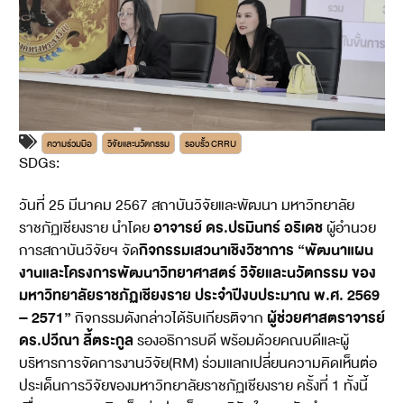
ความร่วมมือ
วิจัยและนวัตกรรม
รอบรั้ว CRRU
SDGs:
17
วันที่ 25 มีนาคม 2567 สถาบันวิจัยและพัฒนา มหาวิทยาลัย
อาจารย์ ดร.ปรมินทร์ อริเดช
ราชภัฏเชียงราย นำโดย
ผู้อำนวย
กิจกรรมเสวนาเชิงวิชาการ “พัฒนาแผน
การสถาบันวิจัยฯ จัด
งานและโครงการพัฒนาวิทยาศาสตร์ วิจัยและนวัตกรรม ของ
มหาวิทยาลัยราชภัฏเชียงราย ประจำปีงบประมาณ พ.ศ. 2569
– 2571”
ผู้ช่วยศาสตราจารย์
กิจกรรมดังกล่าวได้รับเกียรติจาก
ดร.ปวีณา ลี้ตระกูล
รองอธิการบดี พร้อมด้วยคณบดีและผู้
บริหารการจัดการงานวิจัย(RM) ร่วมแลกเปลี่ยนความคิดเห็นต่อ
ประเด็นการวิจัยของมหาวิทยาลัยราชภัฏเชียงราย ครั้งที่ 1 ทั้งนี้