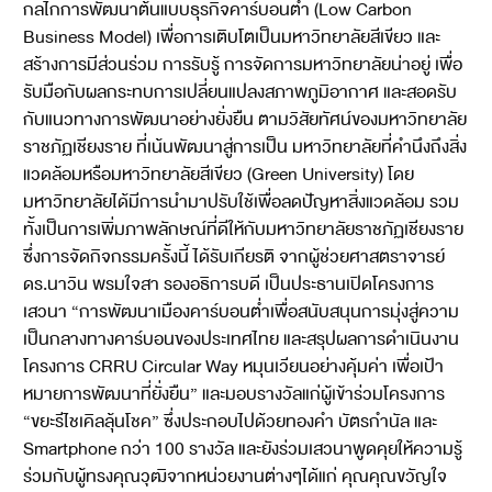
กลไกการพัฒนาต้นแบบธุรกิจคาร์บอนต่ำ (Low Carbon
Business Model) เพื่อการเติบโตเป็นมหาวิทยาลัยสีเขียว และ
สร้างการมีส่วนร่วม การรับรู้ การจัดการมหาวิทยาลัยน่าอยู่ เพื่อ
รับมือกับผลกระทบการเปลี่ยนแปลงสภาพภูมิอากาศ และสอดรับ
กับแนวทางการพัฒนาอย่างยั่งยืน ตามวิสัยทัศน์ของมหาวิทยาลัย
ราชภัฏเชียงราย ที่เน้นพัฒนาสู่การเป็น มหาวิทยาลัยที่คำนึงถึงสิ่ง
แวดล้อมหรือมหาวิทยาลัยสีเขียว (Green University) โดย
มหาวิทยาลัยได้มีการนำมาปรับใช้เพื่อลดปัญหาสิ่งแวดล้อม รวม
ทั้งเป็นการเพิ่มภาพลักษณ์ที่ดีให้กับมหาวิทยาลัยราชภัฏเชียงราย
ซึ่งการจัดกิจกรรมครั้งนี้ ได้รับเกียรติ จากผู้ช่วยศาสตราจารย์
ดร.นาวิน พรมใจสา รองอธิการบดี เป็นประธานเปิดโครงการ
เสวนา “การพัฒนาเมืองคาร์บอนต่ำเพื่อสนับสนุนการมุ่งสู่ความ
เป็นกลางทางคาร์บอนของประเทศไทย และสรุปผลการดำเนินงาน
โครงการ CRRU Circular Way หมุนเวียนอย่างคุ้มค่า เพื่อเป้า
หมายการพัฒนาที่ยั่งยืน” และมอบรางวัลแก่ผู้เข้าร่วมโครงการ
“ขยะรีไชเคิลลุ้นโชค” ซึ่งประกอบไปด้วยทองคำ บัตรกำนัล และ
Smartphone กว่า 100 รางวัล และยังร่วมเสวนาพูดคุยให้ความรู้
ร่วมกับผู้ทรงคุณวุฒิจากหน่วยงานต่างๆได้แก่ คุณคุณขวัญใจ