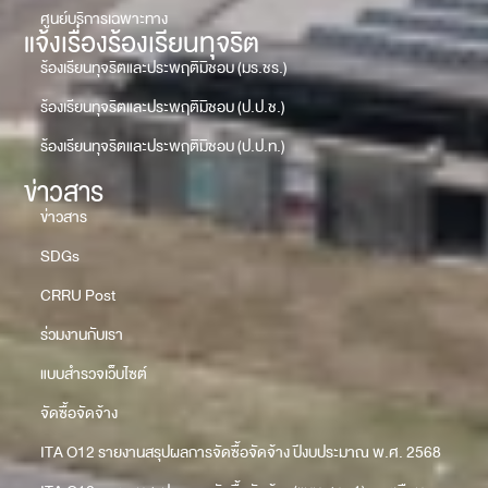
ศูนย์บริการเฉพาะทาง
แจ้งเรื่องร้องเรียนทุจริต
ร้องเรียนทุจริตและประพฤติมิชอบ (มร.ชร.)
ร้องเรียนทุจริตและประพฤติมิชอบ (ป.ป.ช.)
ร้องเรียนทุจริตและประพฤติมิชอบ (ป.ป.ท.)
ข่าวสาร
ข่าวสาร
SDGs
CRRU Post
ร่วมงานกับเรา
แบบสำรวจเว็บไซต์
จัดซื้อจัดจ้าง
ITA O12 รายงานสรุปผลการจัดซื้อจัดจ้าง ปีงบประมาณ พ.ศ. 2568