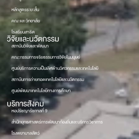
หลักสูตรระยะสั้น
คณะและวิทยาลัย
โรงเรียนสาธิต
วิจัยและนวัตกรรม
สถาบันวิจัยและพัฒนา
คณะกรรมการจริยธรรมการวิจัยในมนุษย์
ศูนย์บริการความเป็นเลิศด้านวิศวกรรมและเทคโนโลยี
สถาบันการถ่ายทอดเทคโนโลยีและนวัตกรรม
ศูนย์พัฒนาเทคโนโลยีทางการศึกษา
บริการสังคม
หอปรัชญารัชกาลที่ 9
สำนักยุทธศาสตร์การพัฒนาท้องถิ่นและบริการวิชาการ
โรงพยาบาลสัตว์