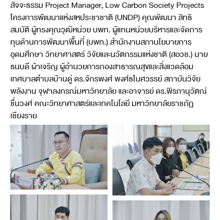
สัจจะธรรม Project Manager, Low Carbon Society Projects
โครงการพัฒนาแห่งสหประชาชาติ (UNDP) คุณพัฒนา สิทธิ
สมบัติ ผู้ทรงคุณวุฒิหน่วย บพท. ผู้แทนหน่วยบริหารและจัดการ
ทุนด้านการพัฒนาพื้นที่ (บพท.) สำนักงานสภานโยบายการ
อุดมศึกษา วิทยาศาสตร์ วิจัยและนวัตกรรมแห่งชาติ (สอวช.) นาย
ธนบดี ผ้าเจริญ ผู้อำนวยการกองสาธารณสุขและสิ่งแวดล้อม
เทศบาลตำบลบ้านดู่ ดร.จักรพงศ์ พงศ์ธไนศวรรย์ สถาบันวิจัย
พลังงาน จุฬาลงกรณ์มหาวิทยาลัย และอาจารย์ ดร.พิรภานุวัตณ์
ชื่นวงศ์ คณะวิทยาศาสตร์และเทคโนโลยี มหาวิทยาลัยราชภัฏ
เชียงราย