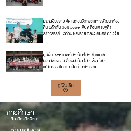
5
มรภ.เชียงราย จัดแสดงนวัตกรรมการพัฒนาท้อง
1
ถิ่น ผลักดัน Soft power ขับเคลื่อนเศรษฐกิจ
7
สร้างสรรค์ : วิถีถิ่นเชียงราย ศิลปะ ดนตรี กวี วิจัย
ศูนย์การจัดการศึกษานักศึกษาต่างชาติ
4
มรภ.เชียงราย ต้อนรับนักศึกษาจีน ศึกษา
วัฒนธรรมไทยและฝึกทำอาหารไทย
17
ดูเพิ่มเติม
การศึกษา
รับสมัครนักศึกษา
หลักสูตรที่เปิดสอน