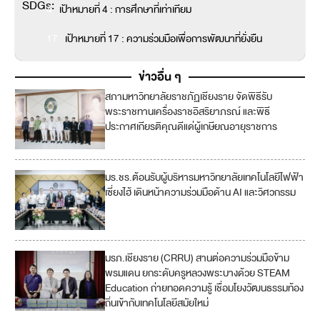
SDGs:
4
เป้าหมายที่ 4 : การศึกษาที่เท่าเทียม
17
เป้าหมายที่ 17 : ความร่วมมือเพื่อการพัฒนาที่ยั่งยืน
ข่าวอื่น ๆ
สภามหาวิทยาลัยราชภัฏเชียงราย จัดพิธีรับ
5
พระราชทานเครื่องราชอิสริยาภรณ์ และพิธี
ประกาศเกียรติคุณดีแด่ผู้เกษียณอายุราชการ
มร.ชร.ต้อนรับผู้บริหารมหาวิทยาลัยเทคโนโลยีไฟฟ้า
เซี่ยงไฮ้ เดินหน้าความร่วมมือด้าน AI และวิศวกรรม
มรภ.เชียงราย (CRRU) สานต่อความร่วมมือข้าม
พรมแดน ยกระดับครูหลวงพระบางด้วย STEAM
Education ถ่ายทอดความรู้ เชื่อมโยงวัฒนธรรมท้อง
ถิ่นเข้ากับเทคโนโลยีสมัยใหม่