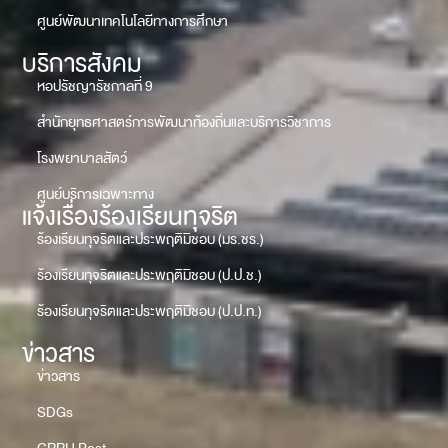
ศูนย์พัฒนาเทคโนโลยีทางการศึกษา
บริการสังคม
หอปรัชญารัชกาลที่ 9
สำนักยุทธศาสตร์การพัฒนาท้องถิ่นและบริการวิชาการ
โรงพยาบาลสัตว์
ศูนย์บริการเฉพาะทาง
แจ้งเรื่องร้องเรียนทุจริต
ร้องเรียนทุจริตและประพฤติมิชอบ (มร.ชร.)
ร้องเรียนทุจริตและประพฤติมิชอบ (ป.ป.ช.)
ร้องเรียนทุจริตและประพฤติมิชอบ (ป.ป.ท.)
ข่าวสาร
ข่าวสาร
SDGs