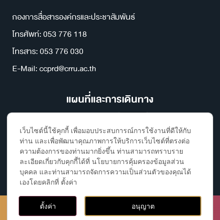
กองการสื่อสารองค์กรและประชาสัมพันธ์
โทรศัพท์: 053 776 118
โทรสาร: 053 776 030
E-Mail: ccprd@crru.ac.th
แผนที่และการเดินทาง
เว็บไซต์นี้ใช้คุกกี้ เพื่อมอบประสบการณ์การใช้งานที่ดีให้กับ
ท่าน และเพื่อพัฒนาคุณภาพการให้บริการเว็บไซต์ที่ตรงต่อ
ความต้องการของท่านมากยิ่งขึ้น ท่านสามารถทราบราย
ละเอียดเกี่ยวกับคุกกี้ได้ที่ นโยบายการคุ้มครองข้อมูลส่วน
บุคคล และท่านสามารถจัดการความเป็นส่วนตัวของคุณได้
เองโดยคลิกที่ ตั้งค่า
ติดต่อ, ค้นหาห้องเรียนและอาคาร
Copyright ©2023 Chiang Rai Rajabhat University, All rights
ตั้งค่า
อนุญาต
reserved | By กองการสื่อสารองค์กรและประชาสัมพันธ์
Open 