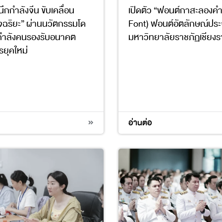
ึกกำลังจีน ขับเคลื่อน
เปิดตัว “ฟอนต์กาสะลองค
จฉริยะ” ผ่านนวัตกรรมโด
Font) ฟอนต์อัตลักษณ์ปร
กำลังคนรองรับอนาคต
มหาวิทยาลัยราชภัฏเชียงร
ยุคใหม่
8
9
17
อ่านต่อ