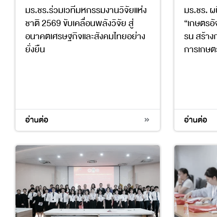
มร.ชร.ร่วมเวทีมหกรรมงานวิจัยแห่ง
มร.ชร. ผน
ชาติ 2569 ขับเคลื่อนพลังวิจัย สู่
“เกษตรอั
อนาคตเศรษฐกิจและสังคมไทยอย่าง
รน สร้าง
ยั่งยืน
การเกษตร
4
9
17
2
4
อ่านต่อ
อ่านต่อ