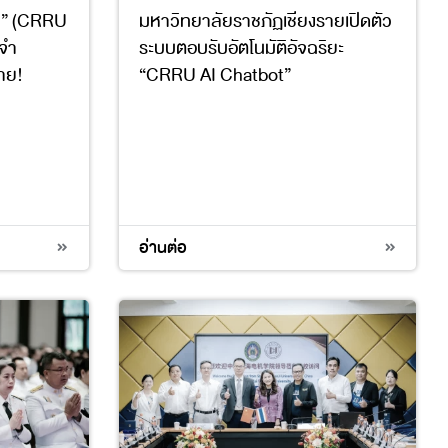
ำ” (CRRU
มหาวิทยาลัยราชภัฏเชียงรายเปิดตัว
ะจำ
ระบบตอบรับอัตโนมัติอัจฉริยะ
าย!
“CRRU AI Chatbot”
อ่านต่อ