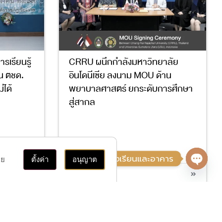
เรียนรู้
CRRU ผนึกกำลังมหาวิทยาลัย
ยน ตชด.
อินโดนีเซีย ลงนาม MOU ด้าน
่ได้
พยาบาลศาสตร์ ยกระดับการศึกษา
สู่สากล
3
4
9
17
ติดต่อ, ค้นหาห้องเรียนและอาคาร
าย
ตั้งค่า
อนุญาต
อ่านต่อ
Open 