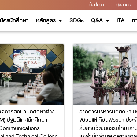
นักศึกษา
บุคลากร
มัครนักศึกษา
หลักสูตร
SDGs
Q&A
ITA
กา
จัดการศึกษานักศึกษาต่าง
องค์การบริหารนักศึกษา มร
EM) ปฐมนิเทศนักศึกษา
ขบวนแห่เทียนพรรษา ประจ
Communications
สืบสานวัฒนธรรมไทยและป
al and Technical College
จิตสำนึกด้านพระพุทธศา