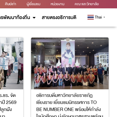
ศิษย์เก่า
ผู้เยี่ยมชม
หน่วยงาน
คณะและวิทยาลัย
รพัฒนาท้องถิ่น
สายตรงอธิการบดี
Thai
▼
.ชร. จัด
อธิการบดีมหาวิทยาลัยราชภัฏ
ำปี 2569
เชียงราย เยี่ยมชมนิทรรศการ TO
ลูกฝัง
BE NUMBER ONE พร้อมให้กำลัง
สนา
ใจนักศึกษา มุ่งรักษามาตรฐานพร้อม