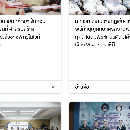
อนรับนักศึกษาฝึกสอน
มหาวิทยาลัยราชภัฏเชียงร
่นที่ 4 เสริมสร้าง
พิธีทำบุญตักบาตรถวายพ
ณ์วิชาชีพครูในเวที
กุศล เฉลิมพระเกียรติสมเ
ิ
เจ้าฯ พระบรมราชินี
อ่านต่อ