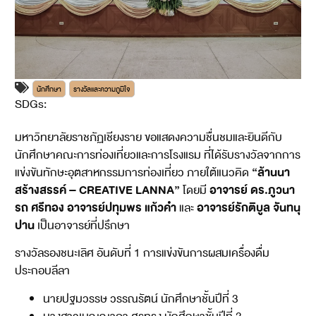
นักศึกษา
รางวัลและความภูมิใจ
SDGs:
1
10
มหาวิทยาลัยราชภัฏเชียงราย ขอแสดงความชื่นชมและยินดีกับ
นักศึกษาคณะการท่องเที่ยวและการโรงแรม ที่ได้รับรางวัลจากการ
“ล้านนา
แข่งขันทักษะอุตสาหกรรมการท่องเที่ยว ภายใต้แนวคิด
สร้างสรรค์ – CREATIVE LANNA”
อาจารย์ ดร.ภูวนา
โดยมี
รถ ศรีทอง อาจารย์ปทุมพร แก้วคำ
อาจารย์รักติบูล จันทนุ
และ
ปาน
เป็นอาจารย์ที่ปรึกษา
รางวัลรองชนะเลิศ อันดับที่ 1 การแข่งขันการผสมเครื่องดื่ม
ประกอบลีลา
นายปฐมวรรษ วรรณรัตน์ นักศึกษาชั้นปีที่ 3