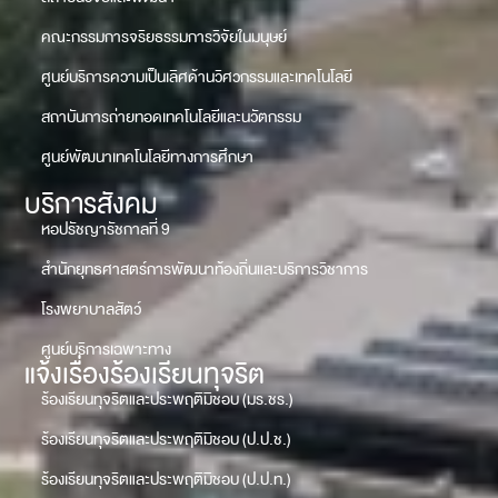
คณะกรรมการจริยธรรมการวิจัยในมนุษย์
ศูนย์บริการความเป็นเลิศด้านวิศวกรรมและเทคโนโลยี
สถาบันการถ่ายทอดเทคโนโลยีและนวัตกรรม
ศูนย์พัฒนาเทคโนโลยีทางการศึกษา
บริการสังคม
หอปรัชญารัชกาลที่ 9
สำนักยุทธศาสตร์การพัฒนาท้องถิ่นและบริการวิชาการ
โรงพยาบาลสัตว์
ศูนย์บริการเฉพาะทาง
แจ้งเรื่องร้องเรียนทุจริต
ร้องเรียนทุจริตและประพฤติมิชอบ (มร.ชร.)
ร้องเรียนทุจริตและประพฤติมิชอบ (ป.ป.ช.)
ร้องเรียนทุจริตและประพฤติมิชอบ (ป.ป.ท.)