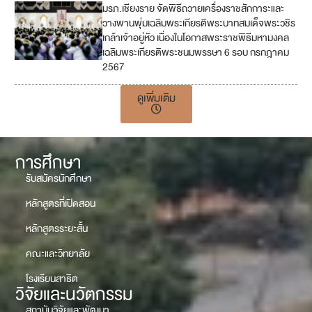
มรภ.เชียงราย จัดพิธีถวายเครื่องราชสักการะและ
วางพานพุ่มเฉลิมพระเกียรติพระบาทสมเด็จพระวชิร
เกล้าเจ้าอยู่หัว เนื่องในโอกาสพระราชพิธีมหามงคล
เฉลิมพระเกียรติพระชนมพรรษา 6 รอบ กรกฎาคม
2567
ดูเพิ่มเติม
การศึกษา
รับสมัครนักศึกษา
หลักสูตรที่เปิดสอน
หลักสูตรระยะสั้น
คณะและวิทยาลัย
โรงเรียนสาธิต
วิจัยและนวัตกรรม
สถาบันวิจัยและพัฒนา