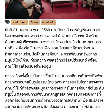
รอบรั้ว CRRU
วิชาการ
ความร่วมมือ
วันที่ 21 มกราคม พ.ศ. 2569 มหาวิทยาลัยราชภัฏเชียงราย นำ
โดย รองศาสตราจารย์ ดร.ไพโรจน์ ด้วงนคร อธิการบดี พร้อม
ด้วยคณะผู้บริหารและคณาจารย์ เข้าพบปะหารือกับมณฑลทหาร
บกที่ 37 จังหวัดเชียงราย เพื่อแลกเปลี่ยนแนวคิดและกำหนด
ทิศทางความร่วมมือด้านการศึกษาและการพัฒนาทรัพยากร
มนุษย์ โดยได้รับเกียรติจาก พลตรีจักรวีร์ เสนีย์วรยุทธ์ พร้อม
คณะให้การต้อนรับอย่างอบอุ่น
การหารือครั้งนี้มุ่งเน้นการเชื่อมโยงระบบการศึกษากับภารกิจด้าน
การทหารอย่างเป็นรูปธรรม โดยเฉพาะการส่งเสริมโอกาสทางการ
ศึกษาให้แก่กำลังพลและบุคลากรทางทหารในการศึกษาต่อในระดับ
ที่สูงขึ้น ตลอดจนการพัฒนาหลักสูตรและกิจกรรมทางวิชาการที่
สอดคล้องกับบริบทการทำงานขององค์กรเหล่าทัพ เพื่อเสริมสร้าง
องค์ความรู้ ทักษะวิชาชีพ และสมรรถนะด้านวิชาการให้สามารถ