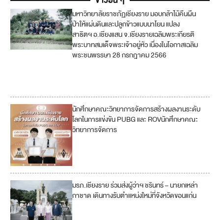
ข่าวอื่น ๆ
มหาวิทยาลัยราชภัฏเชียงราย มอบกล้าไม้คืนผืน
2
ป่าให้แผ่นดินและปลูกข้าวแบบนาโยน แปลง
สาธิตฯ อ.เชียงแสน จ.เชียงรายเฉลิมพระเกียรติ
1
พระบาทสมเด็จพระเจ้าอยู่หัว เนื่องในโอกาสเฉลิม
5
พระชนพรรษา 28 กรกฎาคม 2566
1
7
นักศึกษาคณะวิทยาการจัดการสร้างผลงานระดับ
โลกในการแข่งขัน PUBG และ ROVนักศึกษาคณะ
วิทยาการจัดการ
มรภ.เชียงราย ร่วมส่งผู้ว่าฯ ชรินทร์ – นายกเหล่า
กาชาด เดินทางรับตำแหน่งใหม่ที่จังหวัดขอนแก่น