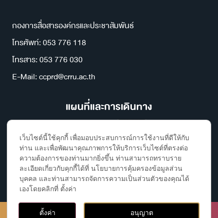
กองการสื่อสารองค์กรและประชาสัมพันธ์
โทรศัพท์: 053 776 118
โทรสาร: 053 776 030
E-Mail: ccprd@crru.ac.th
แผนที่และการเดินทาง
เว็บไซต์นี้ใช้คุกกี้ เพื่อมอบประสบการณ์การใช้งานที่ดีให้กับ
ท่าน และเพื่อพัฒนาคุณภาพการให้บริการเว็บไซต์ที่ตรงต่อ
ความต้องการของท่านมากยิ่งขึ้น ท่านสามารถทราบราย
ละเอียดเกี่ยวกับคุกกี้ได้ที่ นโยบายการคุ้มครองข้อมูลส่วน
บุคคล และท่านสามารถจัดการความเป็นส่วนตัวของคุณได้
เองโดยคลิกที่ ตั้งค่า
ติดต่อ, ค้นหาห้องเรียนและอาคาร
Copyright ©2023 Chiang Rai Rajabhat University, All rights
ตั้งค่า
อนุญาต