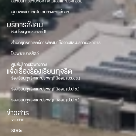
สถาบันการถ่ายทอดเทคโนโลยีและนวัตกรรม
ศูนย์พัฒนาเทคโนโลยีทางการศึกษา
บริการสังคม
หอปรัชญารัชกาลที่ 9
สำนักยุทธศาสตร์การพัฒนาท้องถิ่นและบริการวิชาการ
โรงพยาบาลสัตว์
ศูนย์บริการเฉพาะทาง
แจ้งเรื่องร้องเรียนทุจริต
ร้องเรียนทุจริตและประพฤติมิชอบ (มร.ชร.)
ร้องเรียนทุจริตและประพฤติมิชอบ (ป.ป.ช.)
ร้องเรียนทุจริตและประพฤติมิชอบ (ป.ป.ท.)
ข่าวสาร
ข่าวสาร
SDGs