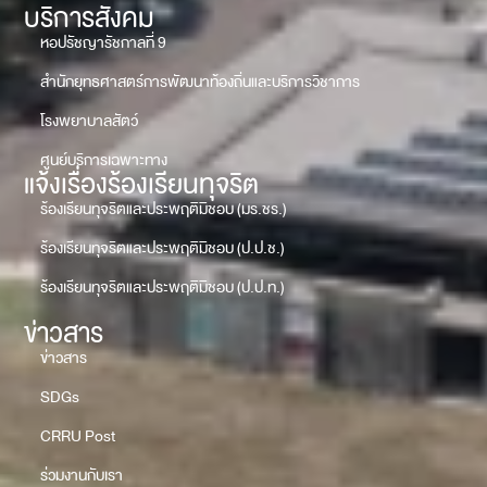
บริการสังคม
หอปรัชญารัชกาลที่ 9
สำนักยุทธศาสตร์การพัฒนาท้องถิ่นและบริการวิชาการ
โรงพยาบาลสัตว์
ศูนย์บริการเฉพาะทาง
แจ้งเรื่องร้องเรียนทุจริต
ร้องเรียนทุจริตและประพฤติมิชอบ (มร.ชร.)
ร้องเรียนทุจริตและประพฤติมิชอบ (ป.ป.ช.)
ร้องเรียนทุจริตและประพฤติมิชอบ (ป.ป.ท.)
ข่าวสาร
ข่าวสาร
SDGs
CRRU Post
ร่วมงานกับเรา