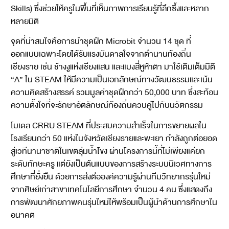
Skills) ซึ่งช่วยให้ครูในพื้นที่เห็นภาพการเรียนรู้ที่ลึกซึ้งและหลาก
หลายมิติ
จุดที่น่าสนใจคือการนำชุดฝึก Microbit จำนวน 14 ชุด ที่
ออกแบบเฉพาะโดยได้รับแรงบันดาลใจจากตำนานท้องถิ่น
เชียงราย เช่น ช้างงูแห่งเชียงแสน และแมงสี่หูห้าตา มาใช้เติมเต็มมิติ
“A” ใน STEAM ให้มีความเป็นเอกลักษณ์ทางวัฒนธรรมและเน้น
ความคิดสร้างสรรค์ รวมมูลค่าชุดฝึกกว่า 50,000 บาท ซึ่งสะท้อน
ความตั้งใจที่จะรักษาอัตลักษณ์ท้องถิ่นควบคู่ไปกับนวัตกรรม
โมเดล CRRU STEAM ที่ประสบความสำเร็จในการขยายผลใน
โรงเรียนกว่า 50 แห่งในจังหวัดเชียงรายและพะเยา กำลังถูกต่อยอด
สู่เวทีนานาชาติในเขตลุ่มน้ำโขง ผ่านโครงการนี้ที่ไม่เพียงแค่ยก
ระดับทักษะครู แต่ยังเป็นต้นแบบของการสร้างระบบนิเวศทางการ
ศึกษาที่ยั่งยืน ด้วยการส่งต่อองค์ความรู้ผ่านทีมวิทยากรรุ่นใหม่
จากศิษย์เก่าสาขาเทคโนโลยีการศึกษา จำนวน 4 คน ซึ่งแสดงถึง
การพัฒนาศักยภาพคนรุ่นใหม่ให้พร้อมเป็นผู้นำด้านการศึกษาใน
อนาคต