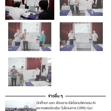
ข่าวอื่น ๆ
นักศึกษา มรภ.เชียงราย เปิดโลกนวัตกรรม AI
4
และเกษตรอัจฉริยะ ในโครงการ CRRU Go!