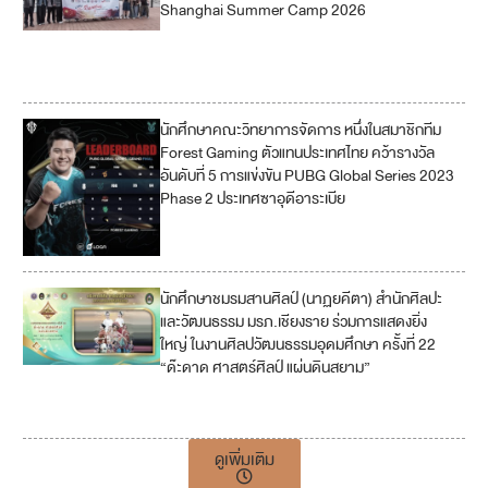
Shanghai Summer Camp 2026
9
17
นักศึกษาคณะวิทยาการจัดการ หนึ่งในสมาชิกทีม
Forest Gaming ตัวแทนประเทศไทย คว้ารางวัล
อันดับที่ 5 การแข่งขัน PUBG Global Series 2023
Phase 2 ประเทศซาอุดีอาระเบีย
นักศึกษาชมรมสานศิลป์ (นาฏยคีตา) สำนักศิลปะ
1
และวัฒนธรรม มรภ.เชียงราย ร่วมการแสดงยิ่ง
1
ใหญ่ ในงานศิลปวัฒนธรรมอุดมศึกษา ครั้งที่ 22
“ด๊ะดาด ศาสตร์ศิลป์ แผ่นดินสยาม”
1
7
ดูเพิ่มเติม