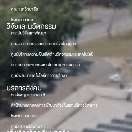
คณะและวิทยาลัย
โรงเรียนสาธิต
วิจัยและนวัตกรรม
สถาบันวิจัยและพัฒนา
คณะกรรมการจริยธรรมการวิจัยในมนุษย์
ศูนย์บริการความเป็นเลิศด้านวิศวกรรมและเทคโนโลยี
สถาบันการถ่ายทอดเทคโนโลยีและนวัตกรรม
ศูนย์พัฒนาเทคโนโลยีทางการศึกษา
บริการสังคม
หอปรัชญารัชกาลที่ 9
สำนักยุทธศาสตร์การพัฒนาท้องถิ่นและบริการวิชาการ
โรงพยาบาลสัตว์
ศูนย์บริการเฉพาะทาง