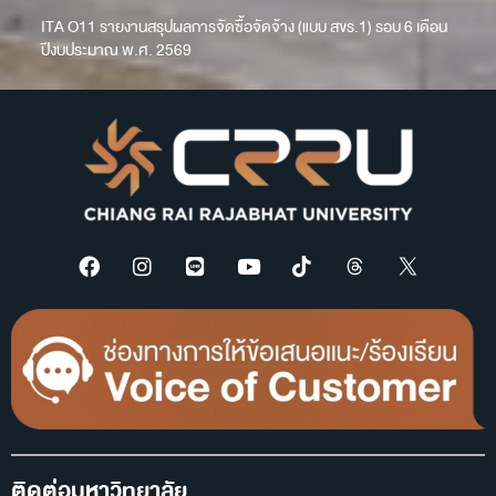
ITA O11 รายงานสรุปผลการจัดซื้อจัดจ้าง (แบบ สขร.1) รอบ 6 เดือน
ปีงบประมาณ พ.ศ. 2569
ติดต่อมหาวิทยาลัย