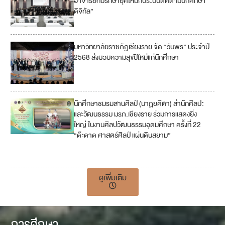
อาจารย์ที่ปรึกษายุคใหม่กับระบบติดตามนักศึกษา
ดิจิทัล”
มหาวิทยาลัยราชภัฏเชียงราย จัด “วันพร” ประจำปี
3
2568 ส่งมอบความสุขปีใหม่แก่นักศึกษา
นักศึกษาชมรมสานศิลป์ (นาฏยคีตา) สำนักศิลปะ
1
และวัฒนธรรม มรภ.เชียงราย ร่วมการแสดงยิ่ง
1
ใหญ่ ในงานศิลปวัฒนธรรมอุดมศึกษา ครั้งที่ 22
“ด๊ะดาด ศาสตร์ศิลป์ แผ่นดินสยาม”
1
7
ดูเพิ่มเติม
การศึกษา