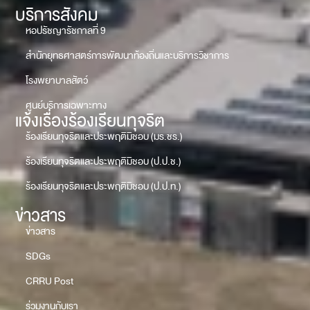
บริการสังคม
หอปรัชญารัชกาลที่ 9
สำนักยุทธศาสตร์การพัฒนาท้องถิ่นและบริการวิชาการ
โรงพยาบาลสัตว์
ศูนย์บริการเฉพาะทาง
แจ้งเรื่องร้องเรียนทุจริต
ร้องเรียนทุจริตและประพฤติมิชอบ (มร.ชร.)
ร้องเรียนทุจริตและประพฤติมิชอบ (ป.ป.ช.)
ร้องเรียนทุจริตและประพฤติมิชอบ (ป.ป.ท.)
ข่าวสาร
ข่าวสาร
SDGs
CRRU Post
ร่วมงานกับเรา