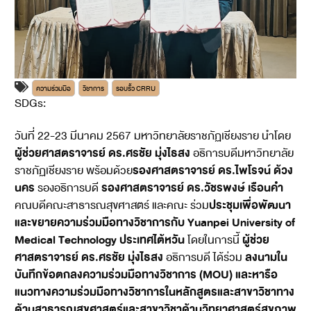
ความร่วมมือ
วิชาการ
รอบรั้ว CRRU
SDGs:
4
17
วันที่ 22-23 มีนาคม 2567 มหาวิทยาลัยราชภัฏเชียงราย นำโดย
ผู้ช่วยศาสตราจารย์ ดร.ศรชัย มุ่งไธสง
อธิการบดีมหาวิทยาลัย
รองศาสตราจารย์ ดร.ไพโรจน์ ด้วง
ราชภัฏเชียงราย พร้อมด้วย
นคร
รองศาสตราจารย์ ดร.วัชรพงษ์ เรือนคำ
รองอธิการบดี
ประชุมเพื่อพัฒนา
คณบดีคณะสาธารณสุขศาสตร์ และคณะ ร่วม
และขยายความร่วมมือทางวิชาการกับ Yuanpei University of
Medical Technology ประเทศไต้หวัน
ผู้ช่วย
โดยในการนี้
ศาสตราจารย์ ดร.ศรชัย มุ่งไธสง
ลงนามใน
อธิการบดี ได้ร่วม
บันทึกข้อตกลงความร่วมมือทางวิชาการ (MOU) และหารือ
แนวทางความร่วมมือทางวิชาการในหลักสูตรและสาขาวิชาทาง
ด้านสาธารณสุขศาสตร์และสาขาวิชาด้านวิทยาศาสตร์สุขภาพ