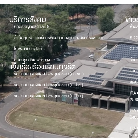
บริการสังคม
ข่า
หอปรัชญารัชกาลที่ 9
ข่าว
สำนักยุทธศาสตร์การพัฒนาท้องถิ่นและบริการวิชาการ
SD
โรงพยาบาลสัตว์
CRR
ศูนย์บริการเฉพาะทาง
ร่วม
แจ้งเรื่องร้องเรียนทุจริต
แบบส
ร้องเรียนทุจริตและประพฤติมิชอบ (มร.ชร.)
จัดซื
ร้องเรียนทุจริตและประพฤติมิชอบ (ป.ป.ช.)
ITA 
ร้องเรียนทุจริตและประพฤติมิชอบ (ป.ป.ท.)
256
ITA 
ปีง
ITA 
เดือ