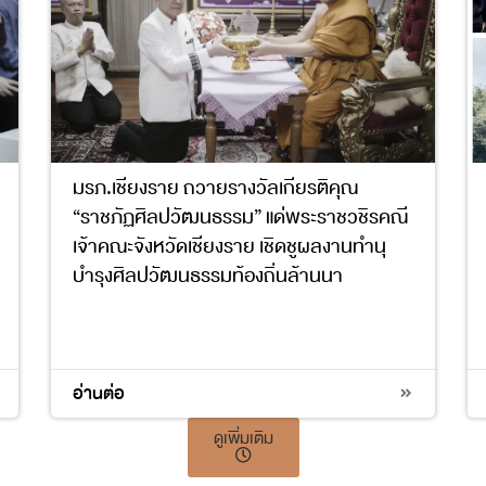
มรภ.เชียงราย ถวายรางวัลเกียรติคุณ
“ราชภัฏศิลปวัฒนธรรม” แด่พระราชวชิรคณี
เจ้าคณะจังหวัดเชียงราย เชิดชูผลงานทำนุ
บำรุงศิลปวัฒนธรรมท้องถิ่นล้านนา
4
11
อ่านต่อ
ดูเพิ่มเติม