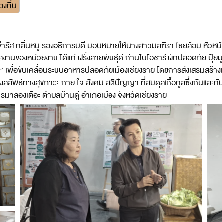
งถิ่น
.จำรัส กลิ่นหนู รองอธิการบดี มอบหมายให้นางสาวมลฑิรา ไชยล้อม หัว
องหน่วยงาน ได้แก่ ฝรั่งสายพันธุ์ดี ถ่านไบโอชาร์ ผักปลอดภัย ปุ๋ยมู
ุล” เพื่อขับเคลื่อนระบบอาหารปลอดภัยเมืองเชียงราย โดยการส่งเสริมสร้
์ทางสุขภาวะ กาย ใจ สังคม สติปัญญา ที่สมดุลเกื้อกูลซึ่งกันและกันอย่
รมาลองเต๊อะ ตำบลบ้านดู่ อำเภอเมือง จังหวัดเชียงราย