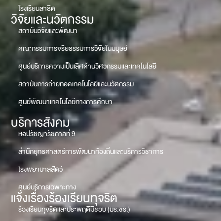
โรงเรียนสาธิต
วิจัยและนวัตกรรม
สถาบันวิจัยและพัฒนา
คณะกรรมการจริยธรรมการวิจัยในมนุษย์
ศูนย์บริการความเป็นเลิศด้านวิศวกรรมและเทคโนโลยี
สถาบันการถ่ายทอดเทคโนโลยีและนวัตกรรม
ศูนย์พัฒนาเทคโนโลยีทางการศึกษา
บริการสังคม
หอปรัชญารัชกาลที่ 9
สำนักยุทธศาสตร์การพัฒนาท้องถิ่นและบริการวิชาการ
โรงพยาบาลสัตว์
ศูนย์บริการเฉพาะทาง
แจ้งเรื่องร้องเรียนทุจริต
ร้องเรียนทุจริตและประพฤติมิชอบ (มร.ชร.)