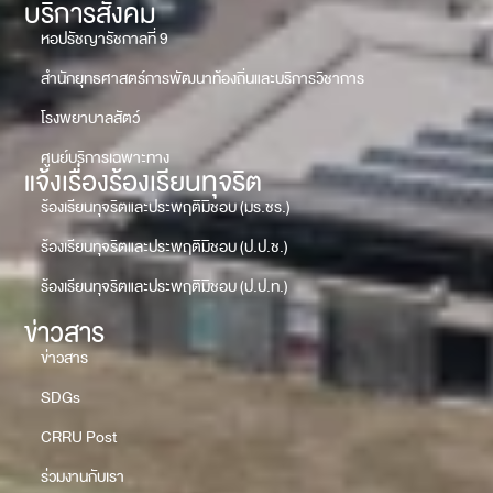
บริการสังคม
หอปรัชญารัชกาลที่ 9
สำนักยุทธศาสตร์การพัฒนาท้องถิ่นและบริการวิชาการ
โรงพยาบาลสัตว์
ศูนย์บริการเฉพาะทาง
แจ้งเรื่องร้องเรียนทุจริต
ร้องเรียนทุจริตและประพฤติมิชอบ (มร.ชร.)
ร้องเรียนทุจริตและประพฤติมิชอบ (ป.ป.ช.)
ร้องเรียนทุจริตและประพฤติมิชอบ (ป.ป.ท.)
ข่าวสาร
ข่าวสาร
SDGs
CRRU Post
ร่วมงานกับเรา