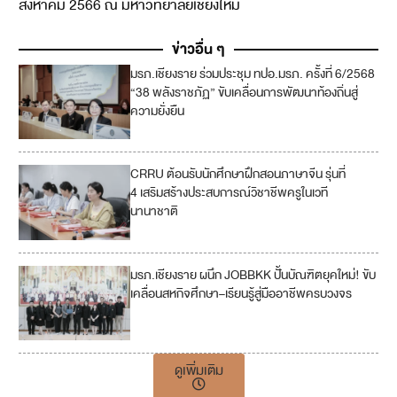
สิงหาคม 2566 ณ มหาวิทยาลัยเชียงใหม่
ข่าวอื่น ๆ
มรภ.เชียงราย ร่วมประชุม ทปอ.มรภ. ครั้งที่ 6/2568
“38 พลังราชภัฏ” ขับเคลื่อนการพัฒนาท้องถิ่นสู่
ความยั่งยืน
CRRU ต้อนรับนักศึกษาฝึกสอนภาษาจีน รุ่นที่
4
4 เสริมสร้างประสบการณ์วิชาชีพครูในเวที
นานาชาติ
17
มรภ.เชียงราย ผนึก JOBBKK ปั้นบัณฑิตยุคใหม่! ขับ
เคลื่อนสหกิจศึกษา–เรียนรู้สู่มืออาชีพครบวงจร
ดูเพิ่มเติม