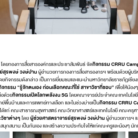
กิจกรรม CRRU Campus
 โดยกองการสื่อสารองค์กรและประชาสัมพันธ์ จัด
ย์สุรพงษ์ วงษ์ปาน
ผู้อำนวยการกองการสื่อสารองกรฯ พร้อมด้วยผู้บริห
 โดยกิจกรรมดังกล่าว เป็นการเยี่ยมชมและแนะนำมหาวิทยาลัยราชภัฏเชีย
กิจกรรม “รู้จักตนเอง ก่อนเลือกคณะที่ใช่ สาขาวิชาที่ชอบ”
เพื่อให้น้
กิจกรรมเปิดโลกพลังงน 5G
่อด้วย
โดยคณาจารย์ประจำคณะเทคโนโลยี
กิจกรรม CRRU C
พื้นบ้านและการแพทย์ทางเลือก และในช่วงบ่ายเป็น
 ได้แก่ คณะสาธารณสุขศาสตร์ คณะวิทยาศาสตร์และเทคโนโลยี คณะครุศ
วิชาต่างๆ
ผู้ช่วยศาสตราจารย์สุรพงษ์ วงษ์ปาน
โดย
ผู้อำนวยการฯ 
กสนาน เป็นกันเอง และสร้างความประทับใจให้แก่คณะครูและน้องๆ นักเรี