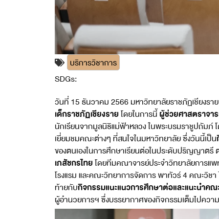
บริการวิชาการ
SDGs:
4
วันที่ 15 ธันวาคม 2566 มหาวิทยาลัยราชภัฏเชียงราย
เด็กราชภัฏเชียงราย
ผู้ช่วยศาสตราจาร
โดยในการนี้
นักเรียนจากมูลนิธิแม่ฟ้าหลวง ในพระบรมราชูปถัมภ์
เยี่ยมชมคณะต่างๆ ที่สนใจในมหาวิทยาลัย ซึ่งวันนี้เป็น
ของตนเองในการศึกษาเรียนต่อในประดับปริญญาตรี ต
เภสัชกรไทย
โดยทีมคณาจารย์ประจำวิทยาลัยการแพทย์
โรงแรม และคณะวิทยาการจัดการ พาทัวร์ 4 คณะวิชา
กิจกรรมแนะแนวการศึกษาต่อและแนะนำคณะ
ท้ายกับ
ผู้อำนวยการฯ ซึ่งบรรยากาศของกิจกรรมเต็มไปความสนุ