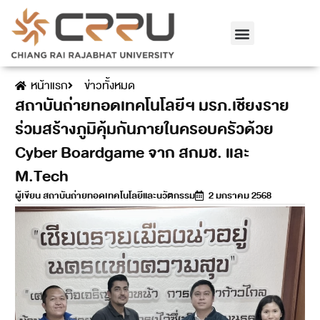
เกี่ยวกับเรา
รับสมัครนักศึกษา
การพัฒนาท้องถิ่น
สายตรงอธิการบดี
คณะและวิทยาลัย
หน้าแรก
ข่าวทั้งหมด
สถาบันถ่ายทอดเทคโนโลยีฯ มรภ.เชียงราย
ร่วมสร้างภูมิคุ้มกันภายในครอบครัวด้วย
Cyber Boardgame จาก สกมช. และ
M.Tech
ผู้เขียน
สถาบันถ่ายทอดเทคโนโลยีและนวัตกรรม
2 มกราคม 2568