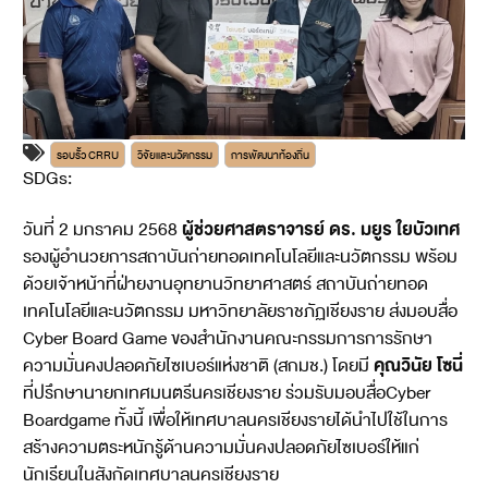
รอบรั้ว CRRU
วิจัยและนวัตกรรม
การพัฒนาท้องถิ่น
SDGs:
4
11
17
ผู้ช่วยศาสตราจารย์ ดร. มยูร ใยบัวเทศ
วันที่ 2 มกราคม 2568
รองผู้อำนวยการสถาบันถ่ายทอดเทคโนโลยีและนวัตกรรม พร้อม
ด้วยเจ้าหน้าที่ฝ่ายงานอุทยานวิทยาศาสตร์ สถาบันถ่ายทอด
เทคโนโลยีและนวัตกรรม มหาวิทยาลัยราชภัฏเชียงราย ส่งมอบสื่อ
Cyber Board Game ของสำนักงานคณะกรรมการการรักษา
คุณวินัย โซนี่
ความมั่นคงปลอดภัยไซเบอร์แห่งชาติ (สกมช.) โดยมี
ที่ปรึกษานายกเทศมนตรีนครเชียงราย ร่วมรับมอบสื่อCyber
Boardgame ทั้งนี้ เพื่อให้เทศบาลนครเชียงรายได้นำไปใช้ในการ
สร้างความตระหนักรู้ด้านความมั่นคงปลอดภัยไซเบอร์ให้แก่
นักเรียนในสังกัดเทศบาลนครเชียงราย