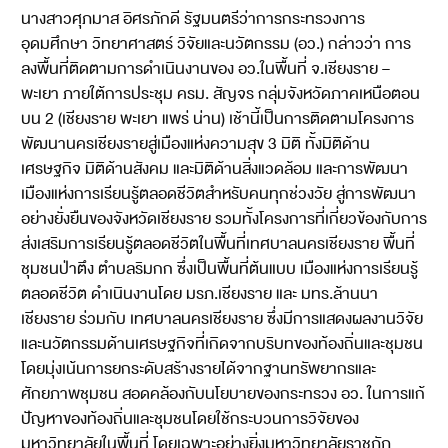
นางสาวศุภมาส อิศรภักดี รัฐมนตรีว่าการกระทรวงการ
อุดมศึกษา วิทยาศาสตร์ วิจัยและนวัตกรรม (อว.) กล่าวว่า การ
ลงพื้นที่ติดตามการดำเนินงานของ อว.ในพื้นที่ จ.เชียงราย –
พะเยา ภายใต้การประชุม ครม. สัญจร กลุ่มจังหวัดภาคเหนือตอน
บน 2 (เชียงราย พะเยา แพร่ น่าน) เช้านี้เป็นการติดตามโครงการ
พัฒนานครเชียงรายสู่เมืองแห่งความสุข 3 มิติ ทั้งมิติด้าน
เศรษฐกิจ มิติด้านสังคม และมิติด้านสิ่งแวดล้อม และการพัฒนา
เมืองแห่งการเรียนรู้ตลอดชีวิตสำหรับคนทุกช่วงวัย สู่การพัฒนา
อย่างยั่งยืนของจังหวัดเชียงราย รวมทั้งโครงการที่เกี่ยวข้องกับการ
ส่งเสริมการเรียนรู้ตลอดชีวิตในพื้นที่เทศบาลนครเชียงราย พื้นที่
ชุมชนป่าตึง ตำบลริมกก ซึ่งเป็นพื้นที่ต้นแบบ เมืองแห่งการเรียนรู้
ตลอดชีวิต ดำเนินงานโดย มรภ.เชียงราย และ มทร.ล้านนา
เชียงราย ร่วมกับ เทศบาลนครเชียงราย ซึ่งมีการแสดงผลงานวิจัย
และนวัตกรรมด้านเศรษฐกิจที่เกิดจากบริบทของท้องถิ่นและชุมชน
โดยมุ่งเน้นการยกระดับสร้างรายได้จากฐานทรัพยากรและ
ศักยภาพชุมชน สอดคล้องกับนโยบายของกระทรวง อว. ในการแก้
ปัญหาของท้องถิ่นและชุมชนโดยใช้กระบวนการวิจัยของ
มหาวิทยาลัยในพื้นที่ โดยเฉพาะอย่างยิ่งมหาวิทยาลัยราชภัฏ