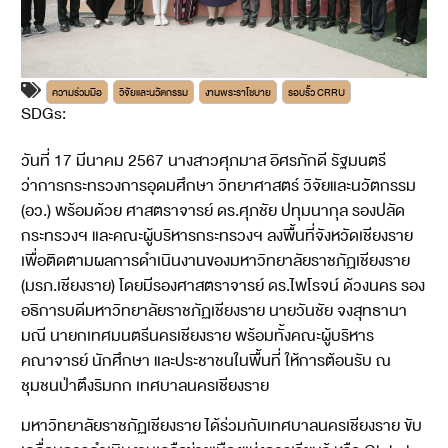
ความร่วมมือ
วิจัยและนวัตกรรม
งานพระราโชบาย
รอบรั้ว CRRU
SDGs:
2
4
12
17
วันที่ 17 มีนาคม 2567 นางสาวศุภมาส อิศรภักดี รัฐมนตรี
ว่าการกระทรวงการอุดมศึกษา วิทยาศาสตร์ วิจัยและนวัตกรรม
(อว.) พร้อมด้วย ศาสตราจารย์ ดร.ศุภชัย ปทุมนากุล รองปลัด
กระทรวงฯ และคณะผู้บริหารกระทรวงฯ ลงพื้นที่จังหวัดเชียงราย
เพื่อติดตามผลการดำเนินงานของมหาวิทยาลัยราชภัฏเชียงราย
(มรภ.เชียงราย) โดยมีรองศาสตราจารย์ ดร.ไพโรจน์ ด้วงนคร รอง
อธิการบดีมหาวิทยาลัยราชภัฏเชียงราย
นายวันชัย จงสุทธานา
มณี นายกเทศมนตรีนครเชียงราย พร้อมทั้งคณะผู้บริหาร
คณาจารย์ นักศึกษา และประชาชนในพื้นที่ ให้การต้อนรับ ณ
ชุมชนป่าตึงริมกก เทศบาลนครเชียงราย
มหาวิทยาลัยราชภัฏเชียงราย ได้ร่วมกับเทศบาลนครเชียงราย ขับ