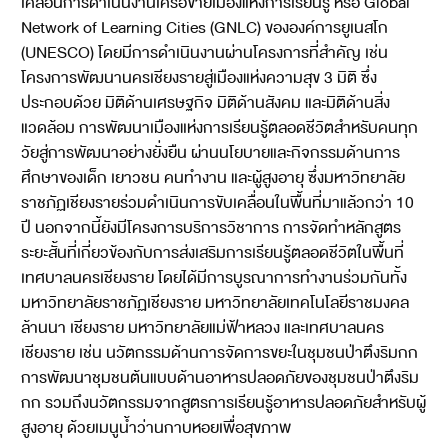
เคลื่อนการดำเนินงานเครือข่ายเมืองแห่งการเรียนรู้ หรือ Global
Network of Learning Cities (GNLC) ขององค์การยูเนสโก
(UNESCO) โดยมีการดำเนินงานผ่านโครงการที่สำคัญ เช่น
โครงการพัฒนานครเชียงรายสู่เมืองแห่งความสุข 3 มิติ ซึ่ง
ประกอบด้วย มิติด้านเศรษฐกิจ มิติด้านสังคม และมิติด้านสิ่ง
แวดล้อม การพัฒนาเมืองแห่งการเรียนรู้ตลอดชีวิตสำหรับคนทุก
วัยสู่การพัฒนาอย่างยั่งยืน ผ่านนโยบายและกิจกรรมด้านการ
ศึกษาของเด็ก เยาวชน คนทำงาน และผู้สูงอายุ ซึ่งมหาวิทยาลัย
ราชภัฏเชียงรายร่วมดำเนินการขับเคลื่อนในพื้นที่มาแล้วกว่า 10
ปี นอกจากนี้ยังมีโครงการบริการวิชาการ การจัดทำหลักสูตร
ระยะสั้นที่เกี่ยวข้องกับการส่งเสริมการเรียนรู้ตลอดชีวิตในพื้นที่
เทศบาลนครเชียงราย โดยได้มีการบูรณาการทำงานร่วมกันทั้ง
มหาวิทยาลัยราชภัฏเชียงราย มหาวิทยาลัยเทคโนโลยีราชมงคล
ล้านนา เชียงราย มหาวิทยาลัยแม่ฟ้าหลวง และเทศบาลนคร
เชียงราย เช่น นวัตกรรมด้านการจัดการขยะในชุมชนป่าตึงริมกก
การพัฒนาชุมชนต้นแบบด้านอาหารปลอดภัยของชุมชนป่าตึงริม
กก รวมถึงนวัตกรรมจากสูตรการเรียนรู้อาหารปลอดภัยสำหรับผู้
สูงอายุ ด้วยเมนูน้ำว่านกาบหอยเพื่อสุขภาพ