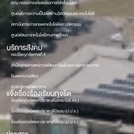
คณะกรรมการจริยธรรมการวิจัยในมนุษย์
ศูนย์บริการความเป็นเลิศด้านวิศวกรรมและเทคโนโลยี
สถาบันการถ่ายทอดเทคโนโลยีและนวัตกรรม
ศูนย์พัฒนาเทคโนโลยีทางการศึกษา
บริการสังคม
หอปรัชญารัชกาลที่ 9
สำนักยุทธศาสตร์การพัฒนาท้องถิ่นและบริการวิชาการ
โรงพยาบาลสัตว์
ศูนย์บริการเฉพาะทาง
แจ้งเรื่องร้องเรียนทุจริต
ร้องเรียนทุจริตและประพฤติมิชอบ (มร.ชร.)
ร้องเรียนทุจริตและประพฤติมิชอบ (ป.ป.ช.)
ร้องเรียนทุจริตและประพฤติมิชอบ (ป.ป.ท.)