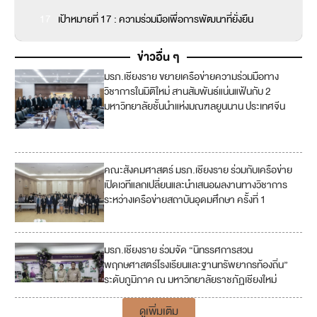
17
เป้าหมายที่ 17 : ความร่วมมือเพื่อการพัฒนาที่ยั่งยืน
ข่าวอื่น ๆ
มรภ.เชียงราย ขยายเครือข่ายความร่วมมือทาง
4
วิชาการในมิติใหม่ สานสัมพันธ์แน่นแฟ้นกับ 2
มหาวิทยาลัยชั้นนำแห่งมณฑลยูนนาน ประเทศจีน
1
7
คณะสังคมศาสตร์ มรภ.เชียงราย ร่วมกับเครือข่าย
เปิดเวทีแลกเปลี่ยนและนำเสนอผลงานทางวิชาการ
ระหว่างเครือข่ายสถาบันอุดมศึกษา ครั้งที่ 1
มรภ.เชียงราย ร่วมจัด “นิทรรศการสวน
1
พฤกษศาสตร์โรงเรียนและฐานทรัพยากรท้องถิ่น”
5
ระดับภูมิภาค ณ มหาวิทยาลัยราชภัฏเชียงใหม่
ดูเพิ่มเติม