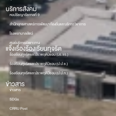
บริการสังคม
หอปรัชญารัชกาลที่ 9
สำนักยุทธศาสตร์การพัฒนาท้องถิ่นและบริการวิชาการ
โรงพยาบาลสัตว์
ศูนย์บริการเฉพาะทาง
แจ้งเรื่องร้องเรียนทุจริต
ร้องเรียนทุจริตและประพฤติมิชอบ (มร.ชร.)
ร้องเรียนทุจริตและประพฤติมิชอบ (ป.ป.ช.)
ร้องเรียนทุจริตและประพฤติมิชอบ (ป.ป.ท.)
ข่าวสาร
ข่าวสาร
SDGs
CRRU Post