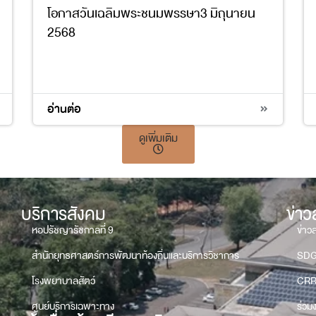
โอกาสวันเฉลิมพระชนมพรรษา3 มิถุนายน
2568
อ่านต่อ
ดูเพิ่มเติม
บริการสังคม
ข่า
หอปรัชญารัชกาลที่ 9
ข่าว
สำนักยุทธศาสตร์การพัฒนาท้องถิ่นและบริการวิชาการ
SD
โรงพยาบาลสัตว์
CRR
ศูนย์บริการเฉพาะทาง
ร่วม