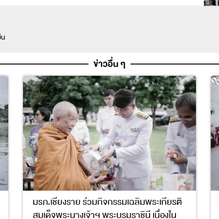
ืน
ข่าวอื่น ๆ
มรภ.เชียงราย ร่วมกิจกรรมเฉลิมพระเกียรติ
สมเด็จพระนางเจ้าฯ พระบรมราชินี เนื่องใน