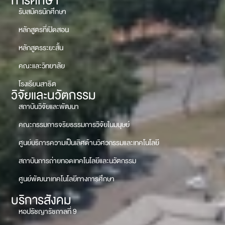
การศึกษา
รับสมัครนักศึกษา
หลักสูตรที่เปิดสอน
หลักสูตรระยะสั้น
คณะและวิทยาลัย
โรงเรียนสาธิต
วิจัยและนวัตกรรม
สถาบันวิจัยและพัฒนา
คณะกรรมการจริยธรรมการวิจัยในมนุษย์
ศูนย์บริการความเป็นเลิศด้านวิศวกรรมและเทคโนโลยี
สถาบันการถ่ายทอดเทคโนโลยีและนวัตกรรม
ศูนย์พัฒนาเทคโนโลยีทางการศึกษา
บริการสังคม
หอปรัชญารัชกาลที่ 9