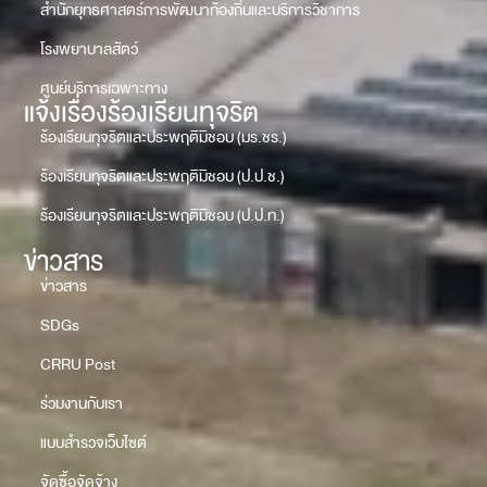
สำนักยุทธศาสตร์การพัฒนาท้องถิ่นและบริการวิชาการ
โรงพยาบาลสัตว์
ศูนย์บริการเฉพาะทาง
แจ้งเรื่องร้องเรียนทุจริต
ร้องเรียนทุจริตและประพฤติมิชอบ (มร.ชร.)
ร้องเรียนทุจริตและประพฤติมิชอบ (ป.ป.ช.)
ร้องเรียนทุจริตและประพฤติมิชอบ (ป.ป.ท.)
ข่าวสาร
ข่าวสาร
SDGs
CRRU Post
ร่วมงานกับเรา
แบบสำรวจเว็บไซต์
จัดซื้อจัดจ้าง