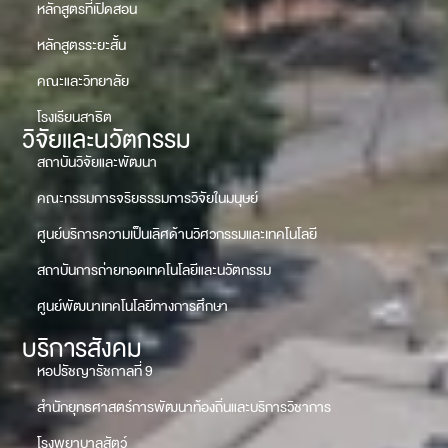
หลักสูตรที่เปิดสอน
หลักสูตรระยะสั้น
คณะและวิทยาลัย
โรงเรียนสาธิต
วิจัยและนวัตกรรม
สถาบันวิจัยและพัฒนา
คณะกรรมการจริยธรรมการวิจัยในมนุษย์
ศูนย์บริการความเป็นเลิศด้านวิศวกรรมและเทคโนโลยี
สถาบันการถ่ายทอดเทคโนโลยีและนวัตกรรม
ศูนย์พัฒนาเทคโนโลยีทางการศึกษา
บริการสังคม
หอปรัชญารัชกาลที่ 9
สำนักยุทธศาสตร์การพัฒนาท้องถิ่นและบริการวิชาการ
โรงพยาบาลสัตว์