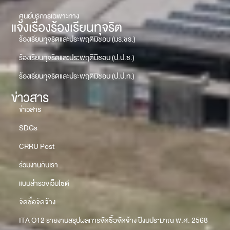
ศูนย์บริการเฉพาะทาง
แจ้งเรื่องร้องเรียนทุจริต
ร้องเรียนทุจริตและประพฤติมิชอบ (มร.ชร.)
ร้องเรียนทุจริตและประพฤติมิชอบ (ป.ป.ช.)
ร้องเรียนทุจริตและประพฤติมิชอบ (ป.ป.ท.)
ข่าวสาร
ข่าวสาร
SDGs
CRRU Post
ร่วมงานกับเรา
แบบสำรวจเว็บไซต์
จัดซื้อจัดจ้าง
ITA O12 รายงานสรุปผลการจัดซื้อจัดจ้าง ปีงบประมาณ พ.ศ. 2568