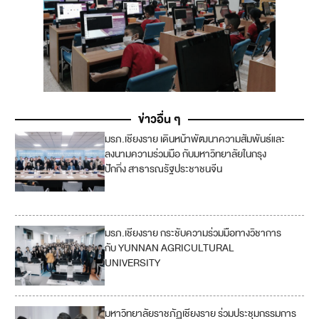
ข่าวอื่น ๆ
มรภ.เชียงราย เดินหน้าพัฒนาความสัมพันธ์และ
4
ลงนามความร่วมมือ กับมหาวิทยาลัยในกรุง
ปักกิ่ง สาธารณรัฐประชาชนจีน
1
7
มรภ.เชียงราย กระชับความร่วมมือทางวิชาการ
4
กับ YUNNAN AGRICULTURAL
UNIVERSITY
17
มหาวิทยาลัยราชภัฏเชียงราย ร่วมประชุมกรรมการ