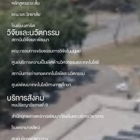
หลักสูตรระยะสั้น
คณะและวิทยาลัย
โรงเรียนสาธิต
วิจัยและนวัตกรรม
สถาบันวิจัยและพัฒนา
คณะกรรมการจริยธรรมการวิจัยในมนุษย์
ศูนย์บริการความเป็นเลิศด้านวิศวกรรมและเทคโนโลยี
สถาบันการถ่ายทอดเทคโนโลยีและนวัตกรรม
ศูนย์พัฒนาเทคโนโลยีทางการศึกษา
บริการสังคม
หอปรัชญารัชกาลที่ 9
สำนักยุทธศาสตร์การพัฒนาท้องถิ่นและบริการวิชาการ
โรงพยาบาลสัตว์
ศูนย์บริการเฉพาะทาง