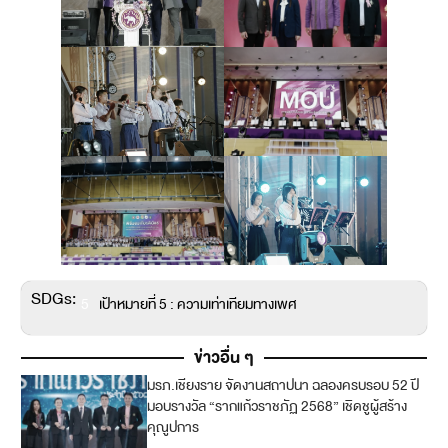
SDGs:
5
เป้าหมายที่ 5 : ความเท่าเทียมทางเพศ
ข่าวอื่น ๆ
มรภ.เชียงราย จัดงานสถาปนา ฉลองครบรอบ 52 ปี
มอบรางวัล “รากแก้วราชภัฏ 2568” เชิดชูผู้สร้าง
คุณูปการ