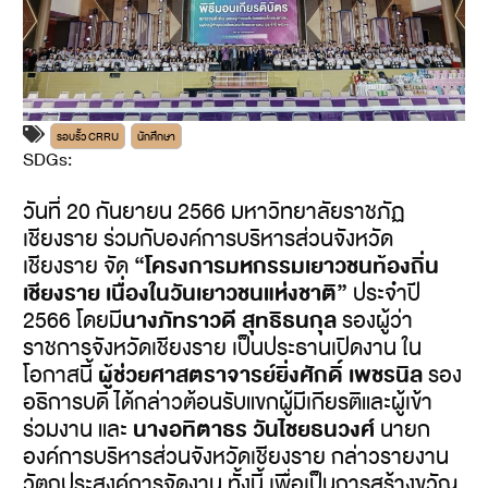
รอบรั้ว CRRU
นักศึกษา
SDGs:
5
วันที่ 20 กันยายน 2566 มหาวิทยาลัยราชภัฏ
เชียงราย ร่วมกับองค์การบริหารส่วนจังหวัด
“โครงการมหกรรมเยาวชนท้องถิ่น
เชียงราย จัด
เชียงราย เนื่องในวันเยาวชนแห่งชาติ”
ประจำปี
นางภัทราวดี สุทธิธนกุล
2566 โดยมี
รองผู้ว่า
ราชการจังหวัดเชียงราย เป็นประธานเปิดงาน ใน
ผู้ช่วยศาสตราจารย์ยิ่งศักดิ์ เพชรนิล
โอกาสนี้
รอง
อธิการบดี ได้กล่าวต้อนรับแขกผู้มีเกียรติและผู้เข้า
นางอทิตาธร วันไชยธนวงศ์
ร่วมงาน และ
นายก
องค์การบริหารส่วนจังหวัดเชียงราย กล่าวรายงาน
วัตถุประสงค์การจัดงาน ทั้งนี้ เพื่อเป็นการสร้างขวัญ