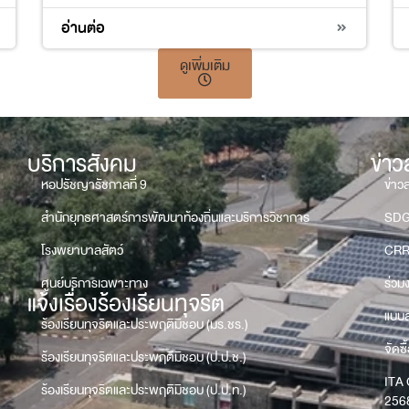
อ่านต่อ
ดูเพิ่มเติม
บริการสังคม
ข่า
หอปรัชญารัชกาลที่ 9
ข่าว
สำนักยุทธศาสตร์การพัฒนาท้องถิ่นและบริการวิชาการ
SD
โรงพยาบาลสัตว์
CRR
ศูนย์บริการเฉพาะทาง
ร่วม
แจ้งเรื่องร้องเรียนทุจริต
แบบส
ร้องเรียนทุจริตและประพฤติมิชอบ (มร.ชร.)
จัดซื
ร้องเรียนทุจริตและประพฤติมิชอบ (ป.ป.ช.)
ITA 
ร้องเรียนทุจริตและประพฤติมิชอบ (ป.ป.ท.)
256