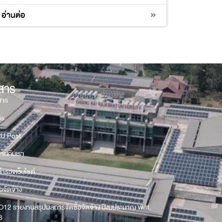
อ่านต่อ
วสาร
สาร
Gs
U Post
งานกับเรา
ำรวจเว็บไซต์
้อจัดจ้าง
O12 รายงานสรุปผลการจัดซื้อจัดจ้าง ปีงบประมาณ พ.ศ.
8