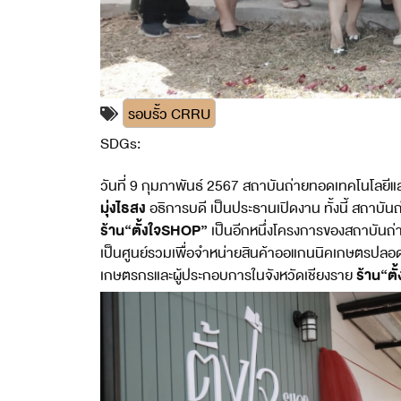
รอบรั้ว CRRU
SDGs:
2
วันที่ 9 กุมภาพันธ์ 2567 สถาบันถ่ายทอดเทคโนโลยี
มุ่งไธสง
อธิการบดี เป็นประธานเปิดงาน ทั้งนี้ สถา
ร้าน“ตั้งใจSHOP”
เป็นอีกหนึ่งโครงการของสถาบันถ่
เป็นศูนย์รวมเพื่อจำหน่ายสินค้าออแกนนิคเกษตรปลอดภ
ร้าน“ต
เกษตรกรและผู้ประกอบการในจังหวัดเชียงราย