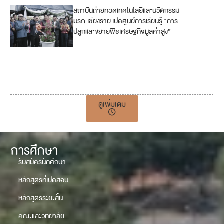
สถาบันถ่ายทอดเทคโนโลยีและนวัตกรรม
2
มรภ.เชียงราย เปิดศูนย์การเรียนรู้ “การ
ปลูกและขยายพืชเศรษฐกิจมูลค่าสูง”
4
9
17
ดูเพิ่มเติม
การศึกษา
รับสมัครนักศึกษา
หลักสูตรที่เปิดสอน
หลักสูตรระยะสั้น
คณะและวิทยาลัย