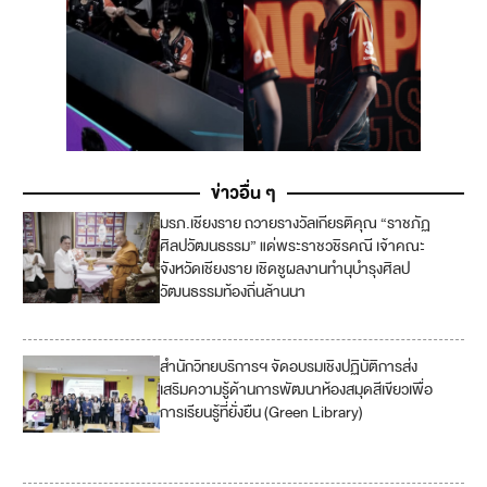
ข่าวอื่น ๆ
มรภ.เชียงราย ถวายรางวัลเกียรติคุณ “ราชภัฏ
4
ศิลปวัฒนธรรม” แด่พระราชวชิรคณี เจ้าคณะ
จังหวัดเชียงราย เชิดชูผลงานทำนุบำรุงศิลป
1
วัฒนธรรมท้องถิ่นล้านนา
1
สำนักวิทยบริการฯ จัดอบรมเชิงปฏิบัติการส่ง
4
เสริมความรู้ด้านการพัฒนาห้องสมุดสีเขียวเพื่อ
การเรียนรู้ที่ยั่งยืน (Green Library)
1
7