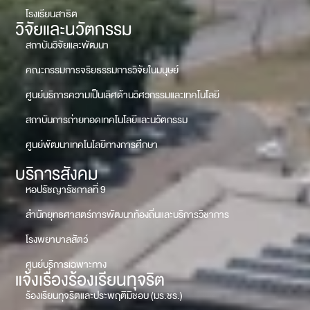
โรงเรียนสาธิต
วิจัยและนวัตกรรม
สถาบันวิจัยและพัฒนา
คณะกรรมการจริยธรรมการวิจัยในมนุษย์
ศูนย์บริการความเป็นเลิศด้านวิศวกรรมและเทคโนโลยี
สถาบันการถ่ายทอดเทคโนโลยีและนวัตกรรม
ศูนย์พัฒนาเทคโนโลยีทางการศึกษา
บริการสังคม
หอปรัชญารัชกาลที่ 9
สำนักยุทธศาสตร์การพัฒนาท้องถิ่นและบริการวิชาการ
โรงพยาบาลสัตว์
ศูนย์บริการเฉพาะทาง
แจ้งเรื่องร้องเรียนทุจริต
ร้องเรียนทุจริตและประพฤติมิชอบ (มร.ชร.)