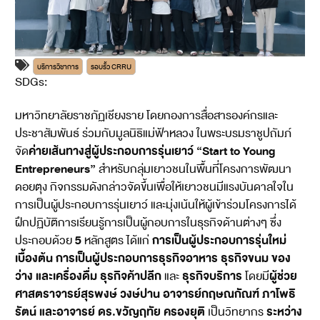
บริการวิชาการ
รอบรั้ว CRRU
SDGs:
4
มหาวิทยาลัยราชภัฏเชียงราย โดยกองการสื่อสารองค์กรและ
ประชาสัมพันธ์ ร่วมกับมูลนิธิแม่ฟ้าหลวง ในพระบรมราชูปถัมภ์
ค่ายเส้นทางสู่ผู้ประกอบการรุ่นเยาว์ “Start to Young
จัด
Entrepreneurs”
สำหรับกลุ่มเยาวชนในพื้นที่โครงการพัฒนา
ดอยตุง กิจกรรมดังกล่าวจัดขึ้นเพื่อให้เยาวชนมีแรงบันดาลใจใน
การเป็นผู้ประกอบการรุ่นเยาว์ และมุ่งเน้นให้ผู้เข้าร่วมโครงการได้
ฝึกปฏิบัติการเรียนรู้การเป็นผู้กอบการในธุรกิจด้านต่างๆ ซึ่ง
5
การเป็นผู้ประกอบการรุ่นใหม่
ประกอบด้วย
หลักสูตร ได้แก่
เบื้องต้น การเป็นผู้ประกอบการธุรกิจอาหาร ธุรกิจขนม ของ
ว่าง และเครื่องดื่ม ธุรกิจค้าปลีก
ธุรกิจบริการ
ผู้ช่วย
และ
โดยมี
ศาสตราจารย์สุรพงษ์ วงษ์ปาน อาจารย์กฤษณกัณฑ์ ภาโพธิ
รัตน์ และอาจารย์ ดร.ขวัญฤทัย ครองยุติ
ระหว่าง
เป็นวิทยากร