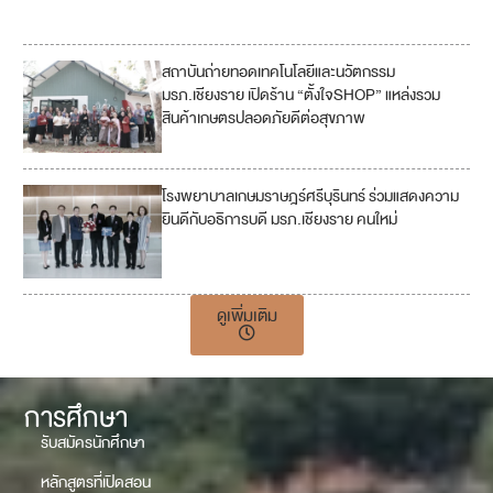
17
สถาบันถ่ายทอดเทคโนโลยีและนวัตกรรม
2
มรภ.เชียงราย เปิดร้าน “ตั้งใจSHOP” แหล่งรวม
สินค้าเกษตรปลอดภัยดีต่อสุขภาพ
โรงพยาบาลเกษมราษฎร์ศรีบุรินทร์ ร่วมแสดงความ
ยินดีกับอธิการบดี มรภ.เชียงราย คนใหม่
ดูเพิ่มเติม
การศึกษา
รับสมัครนักศึกษา
หลักสูตรที่เปิดสอน