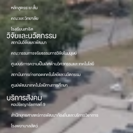
หลักสูตรระยะสั้น
คณะและวิทยาลัย
โรงเรียนสาธิต
วิจัยและนวัตกรรม
สถาบันวิจัยและพัฒนา
คณะกรรมการจริยธรรมการวิจัยในมนุษย์
ศูนย์บริการความเป็นเลิศด้านวิศวกรรมและเทคโนโลยี
สถาบันการถ่ายทอดเทคโนโลยีและนวัตกรรม
ศูนย์พัฒนาเทคโนโลยีทางการศึกษา
บริการสังคม
หอปรัชญารัชกาลที่ 9
สำนักยุทธศาสตร์การพัฒนาท้องถิ่นและบริการวิชาการ
โรงพยาบาลสัตว์