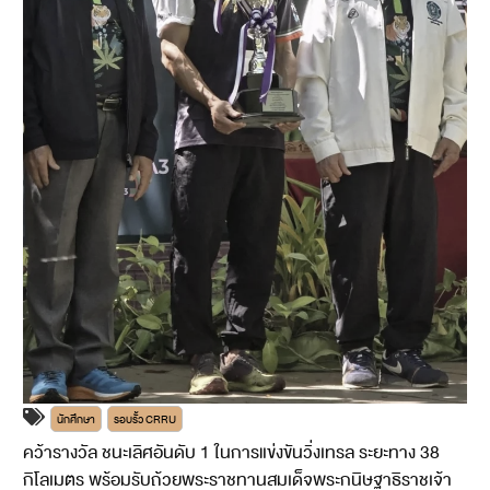
นักศึกษา
รอบรั้ว CRRU
คว้ารางวัล ชนะเลิศอันดับ 1 ในการแข่งขันวิ่งเทรล ระยะทาง 38
กิโลเมตร พร้อมรับถ้วยพระราชทานสมเด็จพระกนิษฐาธิราชเจ้า