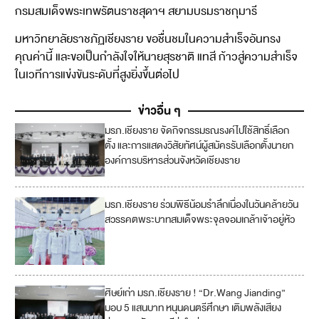
กรมสมเด็จพระเทพรัตนราชสุดาฯ สยามบรมราชกุมารี
มหาวิทยาลัยราชภัฏเชียงราย ขอชื่นชมในความสำเร็จอันทรง
คุณค่านี้ และขอเป็นกำลังใจให้นายสุรชาติ แทสี ก้าวสู่ความสำเร็จ
ในเวทีการแข่งขันระดับที่สูงยิ่งขึ้นต่อไป
ข่าวอื่น ๆ
มรภ.เชียงราย จัดกิจกรรมรณรงค์ไปใช้สิทธิ์เลือก
1
ตั้ง และการแสดงวิสัยทัศน์ผู้สมัครรับเลือกตั้งนายก
6
องค์การบริหารส่วนจังหวัดเชียงราย
มรภ.เชียงราย ร่วมพิธีน้อมรำลึกเนื่องในวันคล้ายวัน
สวรรคตพระบาทสมเด็จพระจุลจอมเกล้าเจ้าอยู่หัว
ศิษย์เก่า มรภ.เชียงราย ! “Dr.Wang Jianding”
4
มอบ 5 แสนบาท หนุนดนตรีศึกษา เติมพลังเสียง