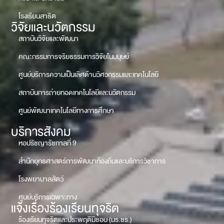
โรงเรียนสาธิต
วิจัยและนวัตกรรม
สถาบันวิจัยและพัฒนา
คณะกรรมการจริยธรรมการวิจัยในมนุษย์
ศูนย์บริการความเป็นเลิศด้านวิศวกรรมและเทคโนโลยี
สถาบันการถ่ายทอดเทคโนโลยีและนวัตกรรม
ศูนย์พัฒนาเทคโนโลยีทางการศึกษา
บริการสังคม
หอปรัชญารัชกาลที่ 9
สำนักยุทธศาสตร์การพัฒนาท้องถิ่นและบริการวิชาการ
โรงพยาบาลสัตว์
ศูนย์บริการเฉพาะทาง
แจ้งเรื่องร้องเรียนทุจริต
ร้องเรียนทุจริตและประพฤติมิชอบ (มร.ชร.)