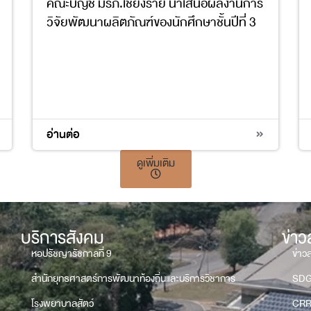
คณะบัญชี มรภ.เชียงราย นำเสนอผลงานการ
วิจัยพัฒนาผลิตภัณฑ์ของนักศึกษาชั้นปีที่ 3
4
อ่านต่อ
ดูเพิ่มเติม
บริการสังคม
ข่า
หอปรัชญารัชกาลที่ 9
ข่าว
สำนักยุทธศาสตร์การพัฒนาท้องถิ่นและบริการวิชาการ
SD
โรงพยาบาลสัตว์
CRR