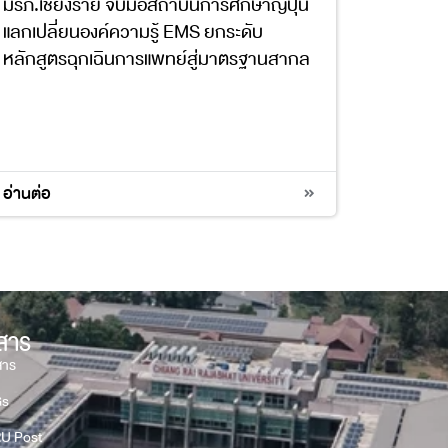
มรภ.เชียงราย จับมือสถาบันการศึกษาญี่ปุ่น
แลกเปลี่ยนองค์ความรู้ EMS ยกระดับ
หลักสูตรฉุกเฉินการแพทย์สู่มาตรฐานสากล
4
อ่านต่อ
วสาร
สาร
Gs
U Post