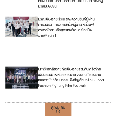
เสียงบนความหลากหลายทางวัฒนธรรมของหมู่
7
มวลมนุษยชน
มรภ.เชียงราย ร่วมแสดงความยินดีผู้ผ่าน
1
8
การอบรม ‘โครงการหนึ่งหมู่บ้าน หนึ่งเชฟ
อาหารไทย’ หลักสูตรเชฟอาหารไทยมือ
10
อาชีพ รุ่นที่ 1
12
17
มหาวิทยาลัยราชภัฏเชียงรายร่วมกับเครือข่าย
1
วัฒนธรรม จังหวัดเชียงราย จัดงาน “เชียงราย
1
เลอค่า” โชว์วัฒนธรรมเชิงสัญลักษณ์ 5F (Food
Fashion Fighting Film Festival)
1
7
ดูเพิ่มเติม