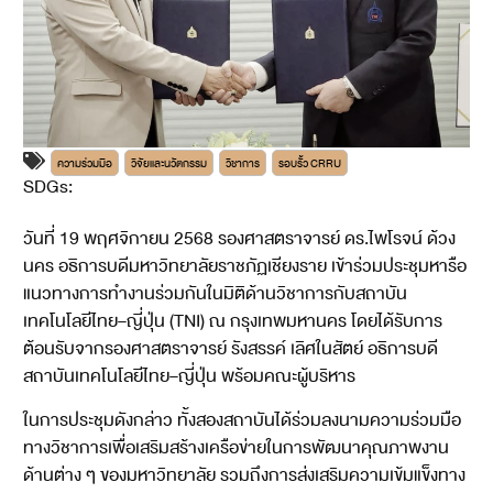
ความร่วมมือ
วิจัยและนวัตกรรม
วิชาการ
รอบรั้ว CRRU
SDGs:
3
4
17
วันที่ 19 พฤศจิกายน 2568 รองศาสตราจารย์ ดร.ไพโรจน์ ด้วง
นคร อธิการบดีมหาวิทยาลัยราชภัฏเชียงราย เข้าร่วมประชุมหารือ
แนวทางการทำงานร่วมกันในมิติด้านวิชาการกับสถาบัน
เทคโนโลยีไทย–ญี่ปุ่น (TNI) ณ กรุงเทพมหานคร โดยได้รับการ
ต้อนรับจากรองศาสตราจารย์ รังสรรค์ เลิศในสัตย์ อธิการบดี
สถาบันเทคโนโลยีไทย–ญี่ปุ่น พร้อมคณะผู้บริหาร
ในการประชุมดังกล่าว ทั้งสองสถาบันได้ร่วมลงนามความร่วมมือ
ทางวิชาการเพื่อเสริมสร้างเครือข่ายในการพัฒนาคุณภาพงาน
ด้านต่าง ๆ ของมหาวิทยาลัย รวมถึงการส่งเสริมความเข้มแข็งทาง