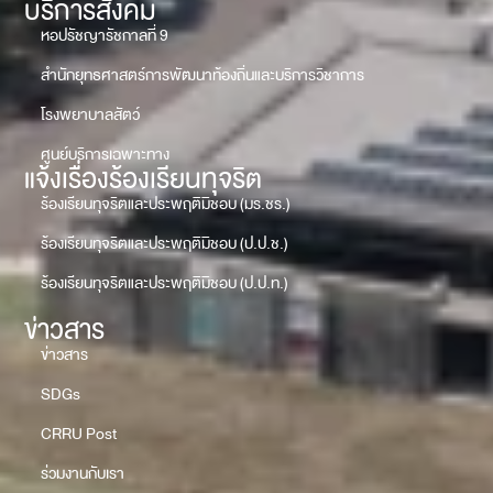
บริการสังคม
หอปรัชญารัชกาลที่ 9
สำนักยุทธศาสตร์การพัฒนาท้องถิ่นและบริการวิชาการ
โรงพยาบาลสัตว์
ศูนย์บริการเฉพาะทาง
แจ้งเรื่องร้องเรียนทุจริต
ร้องเรียนทุจริตและประพฤติมิชอบ (มร.ชร.)
ร้องเรียนทุจริตและประพฤติมิชอบ (ป.ป.ช.)
ร้องเรียนทุจริตและประพฤติมิชอบ (ป.ป.ท.)
ข่าวสาร
ข่าวสาร
SDGs
CRRU Post
ร่วมงานกับเรา