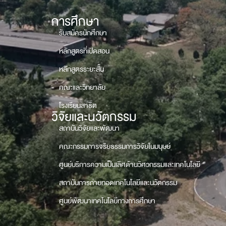
การศึกษา
รับสมัครนักศึกษา
หลักสูตรที่เปิดสอน
หลักสูตรระยะสั้น
คณะและวิทยาลัย
โรงเรียนสาธิต
วิจัยและนวัตกรรม
สถาบันวิจัยและพัฒนา
คณะกรรมการจริยธรรมการวิจัยในมนุษย์
ศูนย์บริการความเป็นเลิศด้านวิศวกรรมและเทคโนโลยี
สถาบันการถ่ายทอดเทคโนโลยีและนวัตกรรม
ศูนย์พัฒนาเทคโนโลยีทางการศึกษา