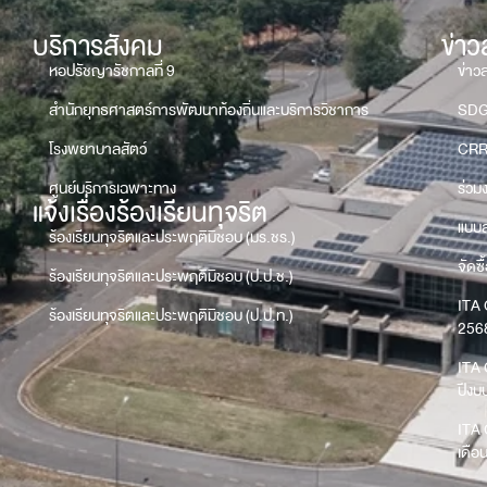
บริการสังคม
ข่า
หอปรัชญารัชกาลที่ 9
ข่าว
สำนักยุทธศาสตร์การพัฒนาท้องถิ่นและบริการวิชาการ
SD
โรงพยาบาลสัตว์
CRR
ศูนย์บริการเฉพาะทาง
ร่วม
แจ้งเรื่องร้องเรียนทุจริต
แบบส
ร้องเรียนทุจริตและประพฤติมิชอบ (มร.ชร.)
จัดซื
ร้องเรียนทุจริตและประพฤติมิชอบ (ป.ป.ช.)
ITA 
ร้องเรียนทุจริตและประพฤติมิชอบ (ป.ป.ท.)
256
ITA 
ปีง
ITA 
เดือ