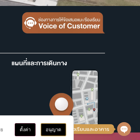
แผนที่และการเดินทาง
ติดต่อ, ค้นหาห้องเรียนและอาคาร
าย
ตั้งค่า
อนุญาต
Open 