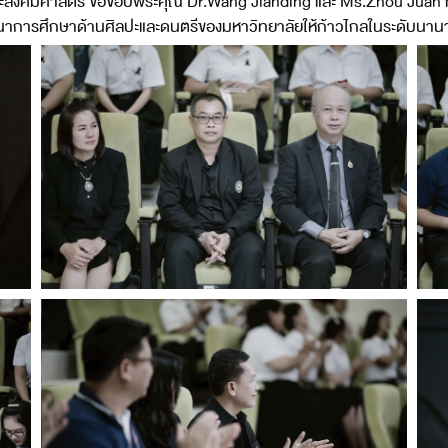
ละสังคมศาสตร์ ขอขอบพระคุณ Dr.Wang Jianding และ Ms.Zhou Juan 
รพัฒนาการศึกษาด้านศิลปะและดนตรีของมหาวิทยาลัยให้ก้าวไกลในระดับนาน