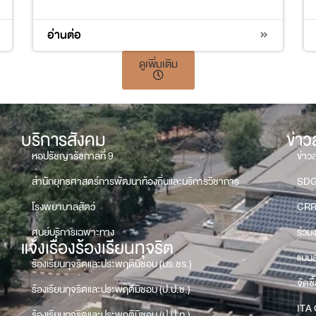
อ่านต่อ
ดูเพิ่มเติม
บริการสังคม
ข่า
หอปรัชญารัชกาลที่ 9
ข่าว
สำนักยุทธศาสตร์การพัฒนาท้องถิ่นและบริการวิชาการ
SD
โรงพยาบาลสัตว์
CRR
ศูนย์บริการเฉพาะทาง
ร่วม
แจ้งเรื่องร้องเรียนทุจริต
แบบส
ร้องเรียนทุจริตและประพฤติมิชอบ (มร.ชร.)
จัดซื
ร้องเรียนทุจริตและประพฤติมิชอบ (ป.ป.ช.)
ITA 
ร้องเรียนทุจริตและประพฤติมิชอบ (ป.ป.ท.)