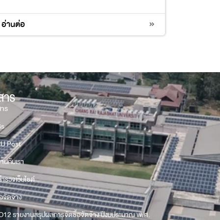
อ่านต่อ
วสาร
สาร
Gs
U Post
งานกับเรา
ำรวจเว็บไซต์
้อจัดจ้าง
O12 รายงานสรุปผลการจัดซื้อจัดจ้าง ปีงบประมาณ พ.ศ.