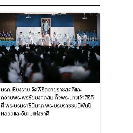
มรภ.เชียงราย จัดพิธีถวายราชสดุดีและ
ถวายพระพรชัยมงคลสมเด็จพระนางเจ้าสิริกิ
ติ์ พระบรมราชินีนาถ พระบรมราชชนนีพันปี
หลวง และวันแม่แห่งชาติ